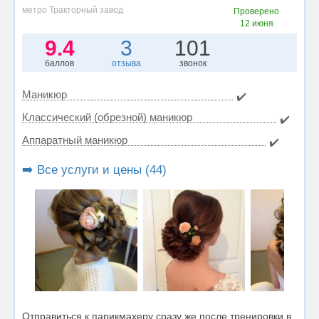
метро Тракторный завод
Проверено
12 июня
9.4
3
101
баллов
отзыва
звонок
Маникюр
✔️
Классический (обрезной) маникюр
✔️
Аппаратный маникюр
✔️
➡️ Все услуги и цены (44)
Отправиться к парикмахеру сразу же после тренировки в