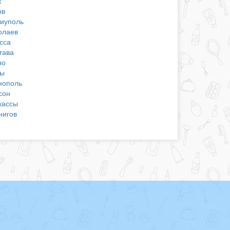
к
ов
иуполь
олаев
сса
тава
но
ы
нополь
сон
кассы
нигов