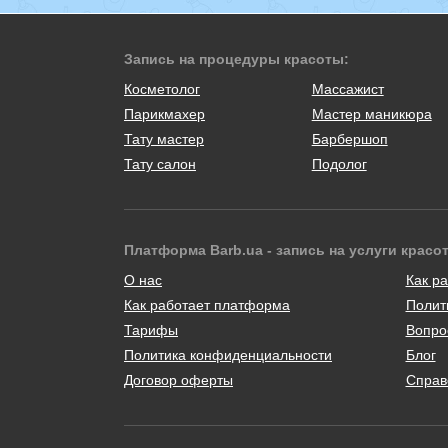
Запись на процедуры красоты:
Косметолог
Массажист
Парикмахер
Мастер маникюра
Тату мастер
Барбершоп
Тату салон
Подолог
Платформа Barb.ua - запись на услуги красо
О нас
Как ра
Как работает платформа
Полит
Тарифы
Вопро
Политика конфиденциальности
Блог
Договор оферты
Справ