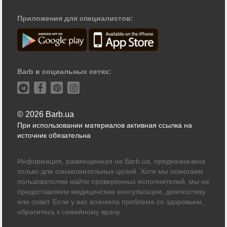
Приложения для специалистов:
Barb в социальных сетях:
© 2026 Barb.ua
При использовании материалов активная ссылка на
источник обязательна
Информация, размещенная на Barb.ua, предназначена
только для ознакомительных целей. Хотя мы помогаем
пользователям найти проверенных исполнителей, мы не
предоставляем медицинские консультации, диагностику
или совет. Если у вас возникла проблема со здоровьем,
обратитесь к семейному врачу.