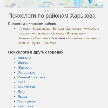
Психологи по районам Харькова
Психологи в Киевском районе:
-
Алешки
-
Барабашово
-
Большая Даниловка
-
Жуковского
поселок
-
Журавлевка
-
Кутузовка
-
Литвиновка
-
Пятихатки
-
Салтовка
- Северный
-
Толкачевка
-
Тыщенки
-
Тюринка
-
Чуйки
-
Шишковка
Психологи в других городах:
Винница
Днепр
Житомир
Запорожье
Ивано-Франковск
Киев
Кривой Рог
Луцк
Львов
Мариуполь
Николаев