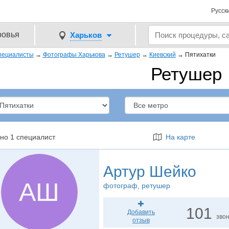
Русск
ровья
Харьков
пециалисты
→
Фотографы Харькова
→
Ретушер
→
Киевский
→
Пятихатки
Ретушер
но 1 специалист
На карте
Артур Шейко
АШ
фотограф
, ретушер
101
Добавить
зво
отзыв