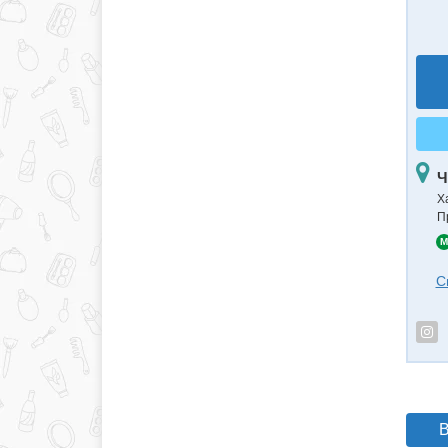
Ч
Х
П
M
С
В