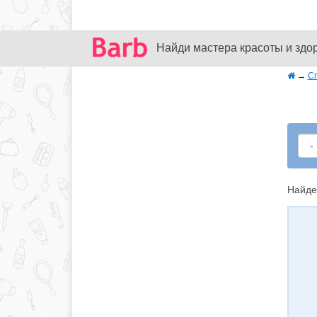
Найди мастера красоты и здо
→
С
Найде