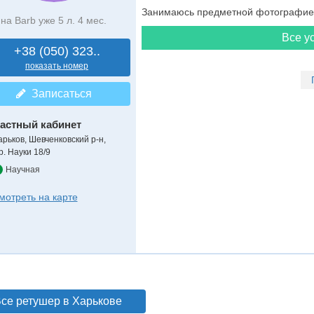
Занимаюсь предметной фотографией
на Barb уже 5 л. 4 мес.
Все ус
+38 (050) 323..
показать номер
Записаться
астный кабинет
арьков, Шевченковский р-н,
р. Науки 18/9
Научная
мотреть на карте
се ретушер в Харькове