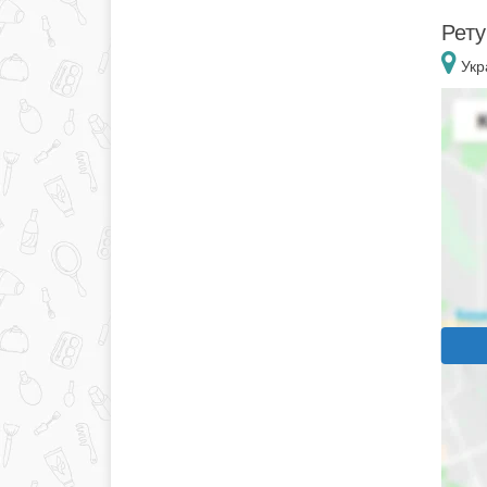
Рету
Укр