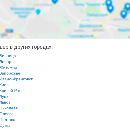
шер в других городах:
Винница
Днепр
Житомир
Запорожье
Ивано-Франковск
Киев
Кривой Рог
Луцк
Львов
Николаев
Одесса
Полтава
Сумы