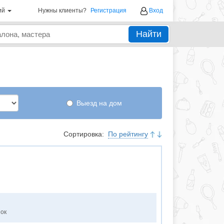
ий
Нужны клиенты?
Регистрация
Вход
Найти
Выезд на дом
Сортировка:
По рейтингу
нок