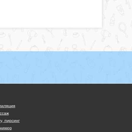
пиляция
ссаж
у, пирсинг
никюр