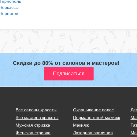
Тернополь
Черкассы
Чернигов
Скидки до 80% от салонов и мастеров!
Все салоны красоты
Окрашивание волос
Де
Все мастера красоты
Перманентный макияж
Ма
Мужская стрижка
Макияж
Тат
Женская стрижка
Лазерная эпиляция
Ма