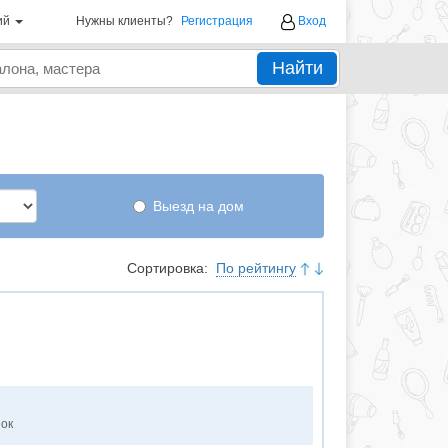
ий
Нужны клиенты?
Регистрация
Вход
Найти
Выезд на дом
Сортировка:
По рейтингу
нок