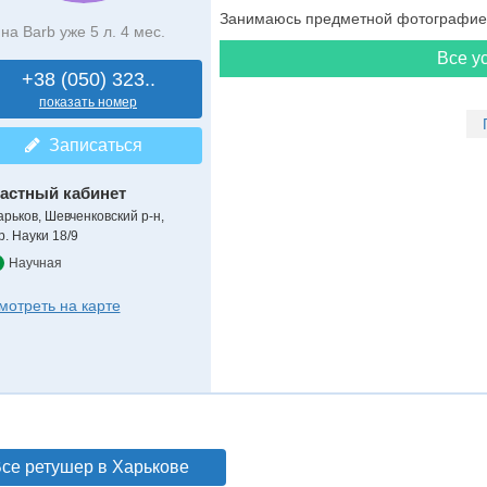
Занимаюсь предметной фотографией
на Barb уже 5 л. 4 мес.
Все ус
+38 (050) 323..
показать номер
Записаться
астный кабинет
арьков, Шевченковский р-н,
р. Науки 18/9
Научная
мотреть на карте
се ретушер в Харькове