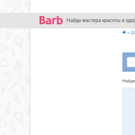
Найди мастера красоты и здо
→
С
Найде