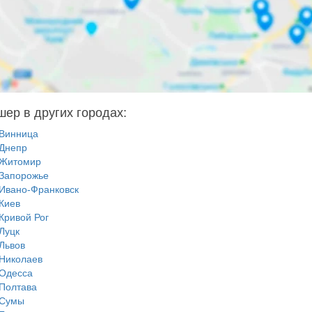
шер в других городах:
Винница
Днепр
Житомир
Запорожье
Ивано-Франковск
Киев
Кривой Рог
Луцк
Львов
Николаев
Одесса
Полтава
Сумы