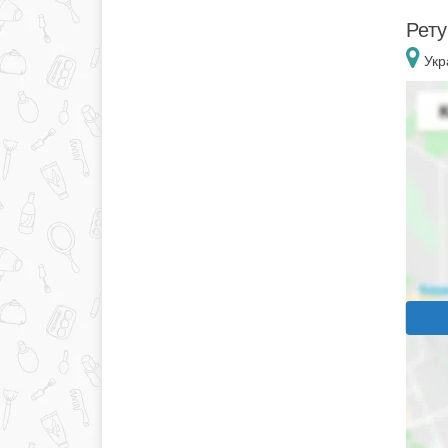
Рету
Укр