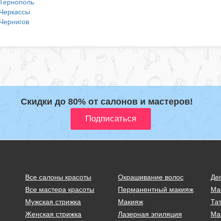
Тернополь
Черкассы
Чернигов
Скидки до 80% от салонов и мастеров!
Все салоны красоты
Окрашивание волос
Де
Все мастера красоты
Перманентный макияж
Ма
Мужская стрижка
Макияж
Тат
Женская стрижка
Лазерная эпиляция
Ма