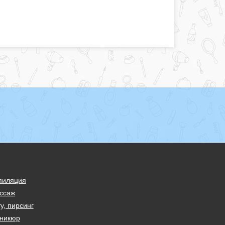
пиляция
ссаж
у, пирсинг
никюр