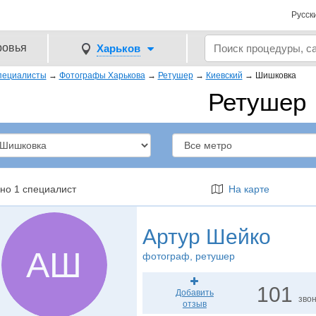
Русск
ровья
Харьков
пециалисты
→
Фотографы Харькова
→
Ретушер
→
Киевский
→
Шишковка
Ретушер
но 1 специалист
На карте
Артур Шейко
АШ
фотограф
, ретушер
101
Добавить
зво
отзыв