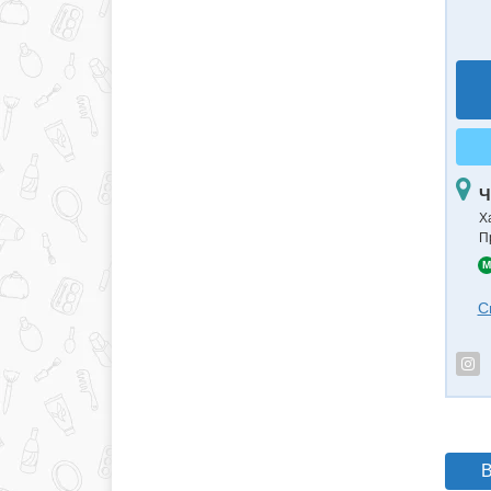
Ч
Х
П
M
С
В