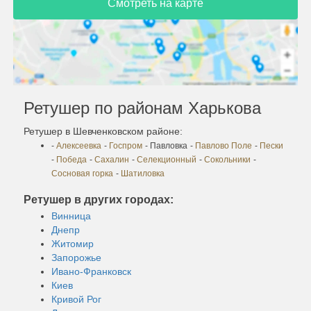
Смотреть на карте
Ретушер по районам Харькова
Ретушер в Шевченковском районе:
-
Алексеевка
-
Госпром
- Павловка
-
Павлово Поле
-
Пески
-
Победа
-
Сахалин
-
Селекционный
-
Сокольники
-
Сосновая горка
-
Шатиловка
Ретушер в других городах:
Винница
Днепр
Житомир
Запорожье
Ивано-Франковск
Киев
Кривой Рог