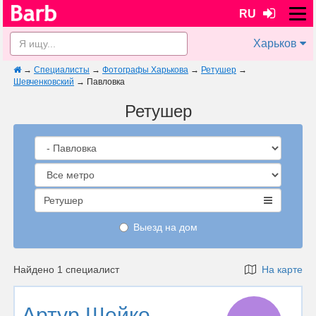
RU
Харьков
→
Специалисты
→
Фотографы Харькова
→
Ретушер
→
Шевченковский
→
Павловка
Ретушер
Ретушер
Выезд на дом
Найдено 1 специалист
На карте
Артур Шейко