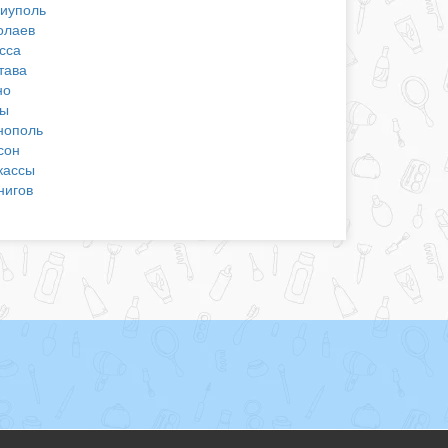
иуполь
олаев
сса
тава
но
ы
нополь
сон
кассы
нигов