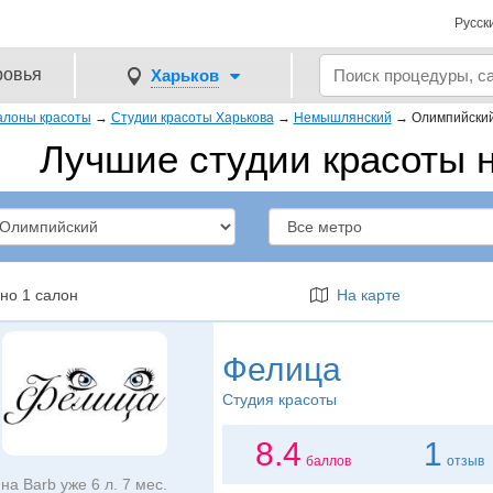
Русск
ровья
Харьков
алоны красоты
→
Студии красоты Харькова
→
Немышлянский
→
Олимпийски
Лучшие студии красоты 
но 1 салон
На карте
Фелица
Студия красоты
8.4
1
баллов
отзыв
на Barb уже 6 л. 7 мес.