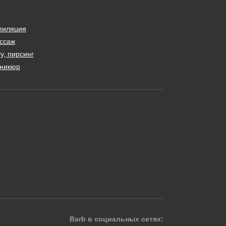
пиляция
ссаж
у, пирсинг
никюр
Barb в социальных сетях: