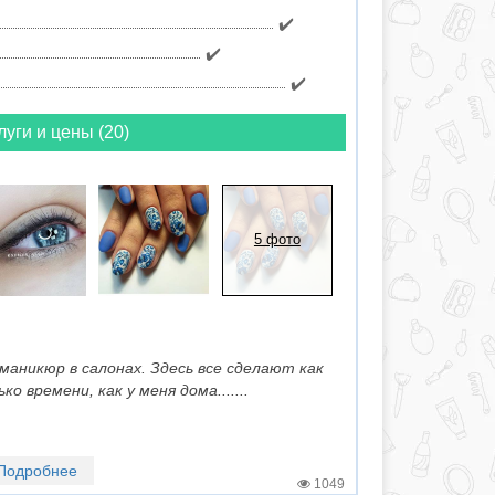
✔️
✔️
✔️
луги и цены (20)
5 фото
маникюр в салонах. Здесь все сделают как
о времени, как у меня дома.......
Подробнее
1049