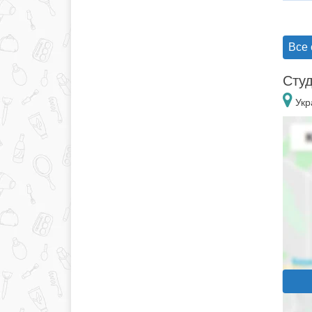
Все 
Студ
Укр