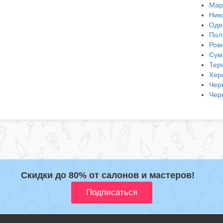
Мар
Ник
Оде
Пол
Ров
Сум
Тер
Хер
Чер
Чер
Скидки до 80% от салонов и мастеров!