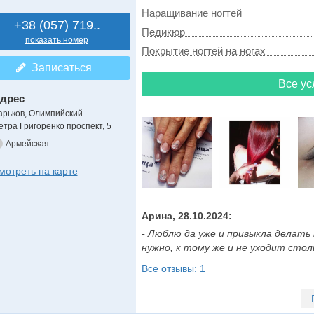
Наращивание ногтей
+38 (057) 719..
Педикюр
показать номер
Покрытие ногтей на ногах
Записаться
Все ус
дрес
арьков, Олимпийский
етра Григоренко проспект, 5
Армейская
мотреть на карте
Арина, 28.10.2024:
- Люблю да уже и привыкла делать 
нужно, к тому же и не уходит стольк
Все отзывы: 1