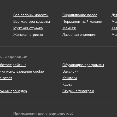
Все салоны красоты
Окрашивание волос
Де
Все мастера красоты
Перманентный макияж
Ма
Мужская стрижка
Макияж
Тат
Женская стрижка
Лазерная эпиляция
Ма
ты и здоровья:
ботает рейтинг
Обучающие программы
ика использования cookie
Вакансии
с-ответ
Хештеги
Карта
очник процедур
Скидки в телеграм
Приложения для специалистов: