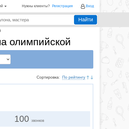
ий
Нужны клиенты?
Регистрация
Вход
Найти
й
на олимпийской
Сортировка:
По рейтингу
100
звонков