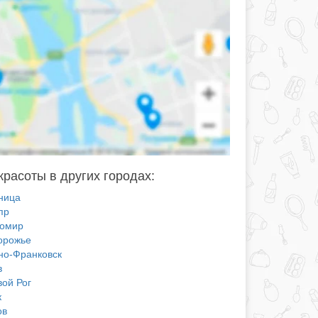
красоты в других городах:
ница
пр
омир
орожье
но-Франковск
в
вой Рог
к
ов