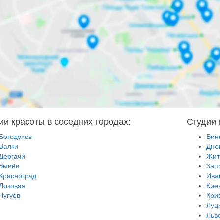
ии красоты в соседних городах:
Студии 
Богодухов
Вин
Валки
Дне
Дергачи
Жит
Змиёв
Зап
Красноград
Ива
Лозовая
Кие
Чугуев
Кри
Луц
Льв