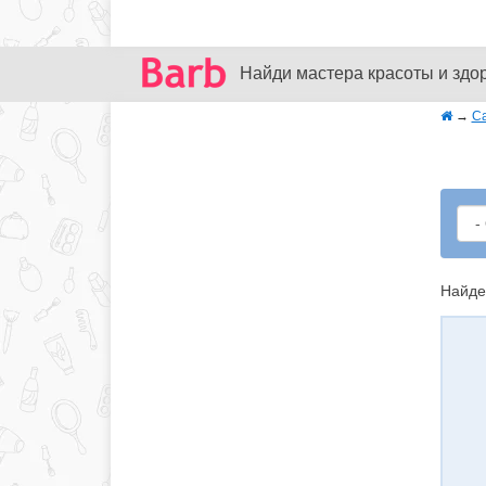
Найди мастера красоты и здо
→
С
Найде