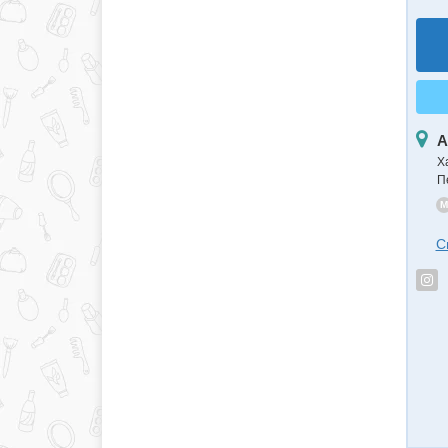
А
Х
П
M
С