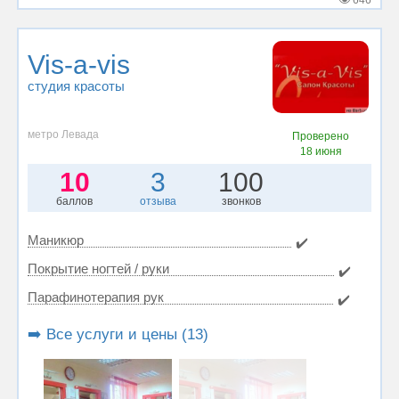
646
Vis-a-vis
студия красоты
метро Левада
Проверено
18 июня
10
3
100
баллов
отзыва
звонков
Маникюр
✔️
Покрытие ногтей / руки
✔️
Парафинотерапия рук
✔️
➡️ Все услуги и цены (13)