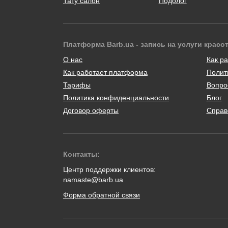
Тату салон
Подолог
Платформа Barb.ua - запись на услуги красо
О нас
Как ра
Как работает платформа
Полит
Тарифы
Вопро
Политика конфиденциальности
Блог
Договор оферты
Справ
Контакты:
Центр поддержки клиентов:
namaste@barb.ua
Форма обратной связи