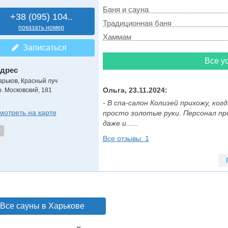
Баня и сауна
+38 (095) 104..
Традиционная баня
показать номер
Хаммам
Записаться
Все ус
дрес
арьков, Красный луч
Ольга, 23.11.2024:
р. Московский, 181
- В спа-салон Колизей прихожу, ко
мотреть на карте
просто золотые руки. Персонал пр
даже и......
т
Все отзывы: 1
Все сауны в Харькове