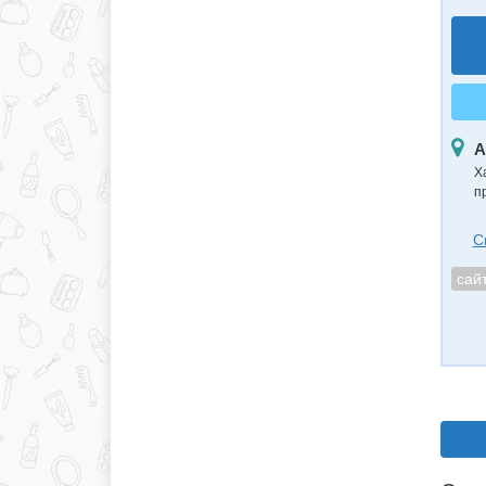
А
Х
п
С
сай