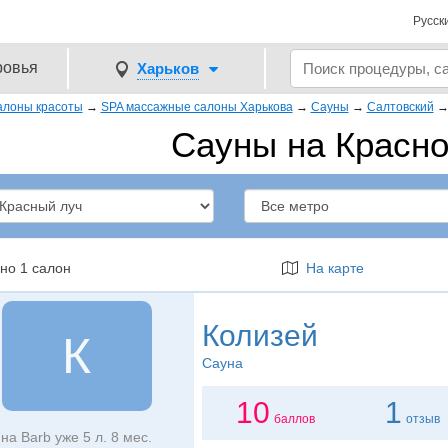
Русск
ровья
Харьков
алоны красоты
→
SPA массажные салоны Харькова
→
Сауны
→
Салтовский
Сауны на Красно
но 1 салон
На карте
Колизей
К
Сауна
10
1
баллов
отзыв
на Barb уже 5 л. 8 мес.