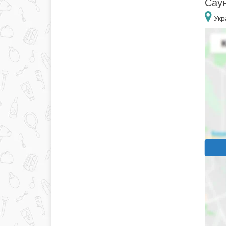
Саун
Укр