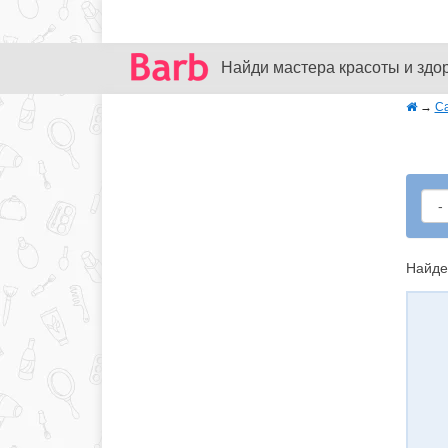
Найди мастера красоты и здо
→
С
Найде