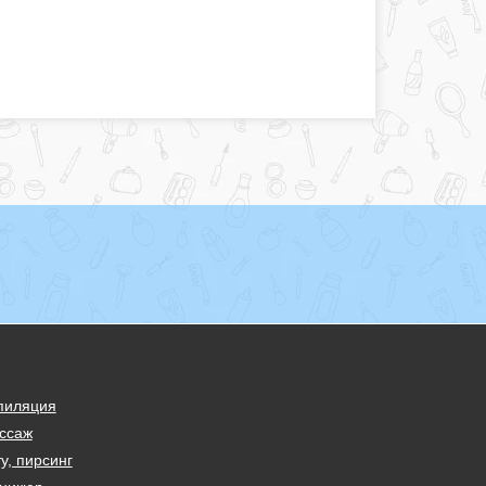
пиляция
ссаж
у, пирсинг