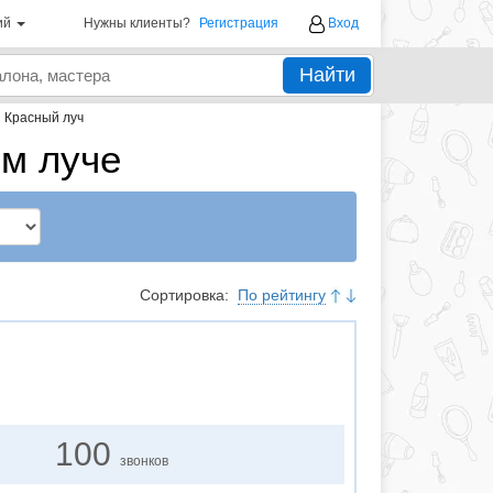
ий
Нужны клиенты?
Регистрация
Вход
Найти
→
Красный луч
м луче
Сортировка:
По рейтингу
100
звонков