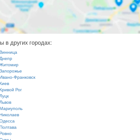
ы в других городах:
Винница
Днепр
Житомир
Запорожье
Ивано-Франковск
Киев
Кривой Рог
Луцк
Львов
Мариуполь
Николаев
Одесса
Полтава
Ровно
Сумы