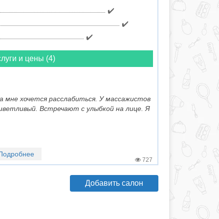
✔️
✔️
✔️
луги и цены (4)
гда мне хочется расслабиться. У массажистов
иветливый. Встречают с улыбкой на лице. Я
Подробнее
727
Добавить салон