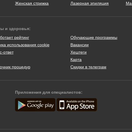
Женская стрижка
Лазерная эпиляция
Ма
ты и здоровья:
ботает рейтинг
Обучающие программы
ика использования cookie
Вакансии
с-ответ
Хештеги
Карта
очник процедур
Скидки в телеграм
Приложения для специалистов: