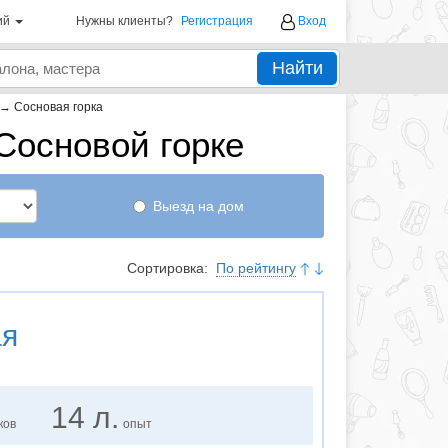
ий
Нужны клиенты?
Регистрация
Вход
Найти
→
Сосновая горка
Сосновой горке
Выезд на дом
Сортировка:
По рейтингу
ая
14 л.
ков
опыт