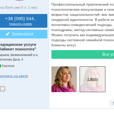
Профессиональный практический пси
на Barb уже 5 л. 1 мес.
психологические консультации и сеа
возрастов, национальностей, вне за
+38 (095) 544..
гендерной идентичности. В работе 
показать номер
когнитивно-поведенческий подходы, 
психодрамы, метод системных семей
Записаться
Можно получить как индивидуальную
подходы системной семейной психол
едицинские услуги
Клиенты могут...
Кабинет психолога"
Все ус
арьков, Шевченковский р-н,
атилова Дача, 4
Научная
мотреть на карте
1 фото