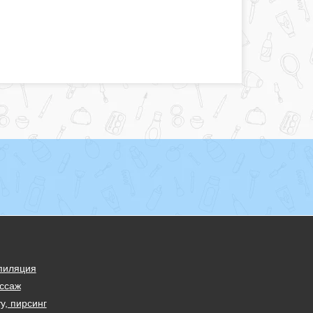
пиляция
ссаж
у, пирсинг