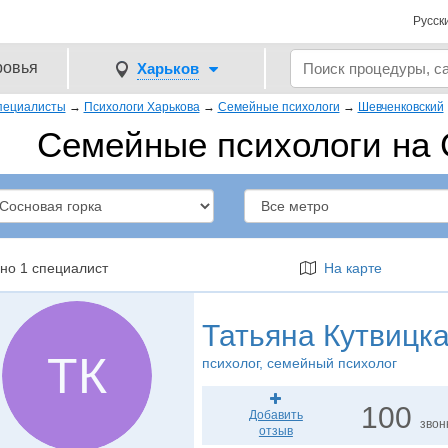
Русск
ровья
Харьков
пециалисты
→
Психологи Харькова
→
Семейные психологи
→
Шевченковский
Семейные психологи на 
но 1 специалист
На карте
Татьяна Кутвицк
ТК
психолог
, семейный психолог
100
Добавить
звон
отзыв