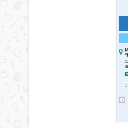
М
"
Х
Ш
M
С