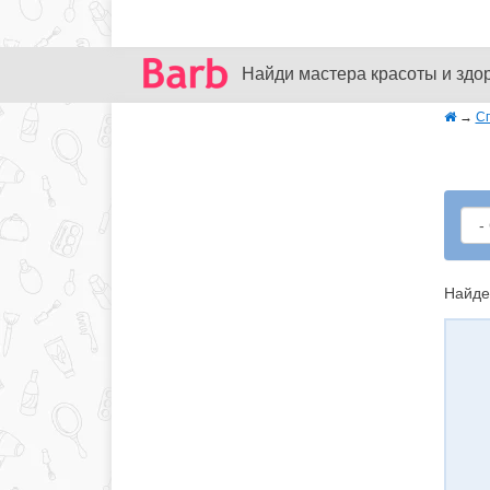
Найди мастера красоты и здо
→
С
Найде