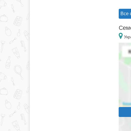
Все 
Семе
Укр