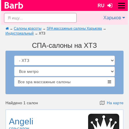
RU
Харьков
→
Салоны красоты
→
SPA массажные салоны Харькова
→
Индустриальный
→
ХТЗ
СПА-салоны на ХТЗ
Все spa массажные салоны
Найдено 1 салон
На карте
Angeli
спа-салон