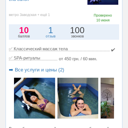
метро Заводская + ещё 1
Проверено
10 июня
10
1
100
баллов
отзыв
звонков
✅ Классический массаж тела
✔️
✅ SPA-ритуалы
от 450 грн. / 60 мин.
➡️ Все услуги и цены (2)