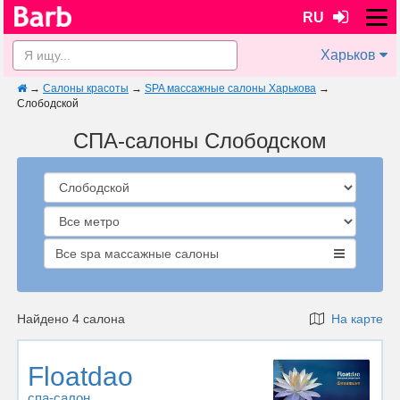
RU
Харьков
→
Салоны красоты
→
SPA массажные салоны Харькова
→
Слободской
СПА-салоны Слободском
Все spa массажные салоны
Найдено 4 салона
На карте
Floatdao
спа-салон