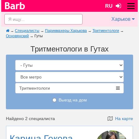
RU
Харьков
→
Специалисты
→
Парикмахеры Харькова
→
Тритментологи
→
Основянский
→
Гуты
Тритментологи в Гутах
Тритментологи
Выезд на дом
Найдено 2 специалиста
На карте
Карина Гекова