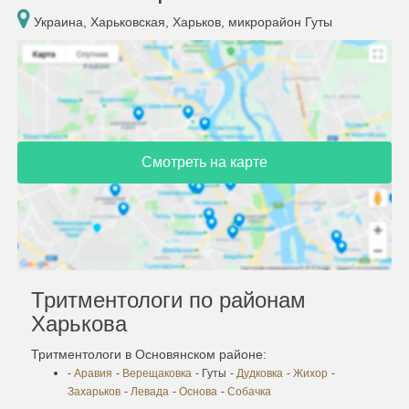
Украина, Харьковская, Харьков, микрорайон Гуты
Смотреть на карте
Тритментологи по районам
Харькова
Тритментологи в Основянском районе:
-
Аравия
-
Верещаковка
- Гуты
-
Дудковка
-
Жихор
-
Захарьков
-
Левада
-
Основа
-
Собачка