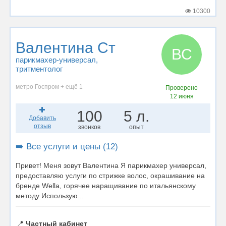
10300
Валентина Ст
ВС
парикмахер-универсал
,
тритментолог
метро Госпром + ещё 1
Проверено
12 июня
100
5 л.
Добавить
отзыв
звонков
опыт
➡️ Все услуги и цены (12)
Привет! Меня зовут Валентина Я парикмахер универсал,
предоставляю услуги по стрижке волос, окрашивание на
бренде Wella, горячее наращивание по итальянскому
методу Использую...
📍
Частный кабинет