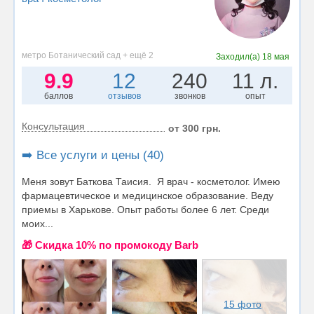
метро Ботанический сад + ещё 2
Заходил(а)
18 мая
9.9
12
240
11 л.
баллов
отзывов
звонков
опыт
Консультация
от 300 грн.
➡️ Все услуги и цены (40)
Меня зовут Баткова Таисия. Я врач - косметолог. Имею
фармацевтическое и медицинское образование. Веду
приемы в Харькове. Опыт работы более 6 лет. Среди
моих...
🎁 Cкидка 10% по промокоду Barb
15 фото