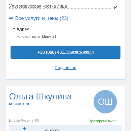
Ультразвуковая чистка лица
✔️
➡️ Все услуги и цены (23)
📍
Адрес
Конотоп, пр-кт. Мирy, 21
+38 (066) 431..
показать номер
Подробнее
Ольга Шкулипа
ОШ
косметолог
Братів Лузанів, 68
Проверено
вчера