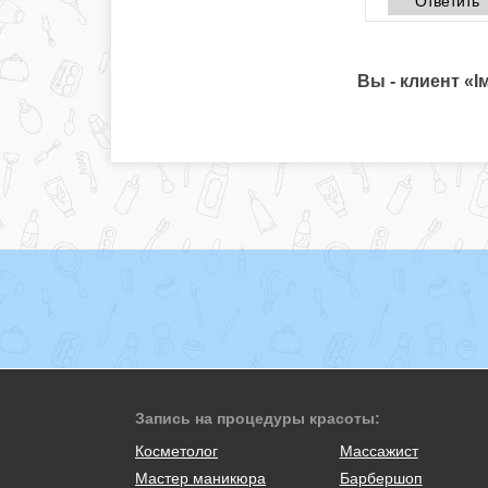
Ответить
Вы - клиент «І
Запись на процедуры красоты:
Косметолог
Массажист
Мастер маникюра
Барбершоп