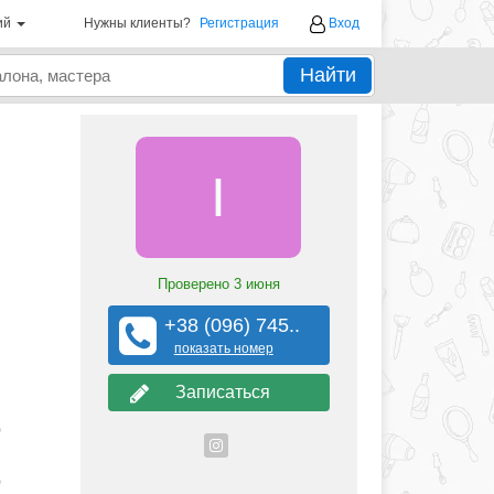
ий
Нужны клиенты?
Регистрация
Вход
Найти
І
Проверено
3 июня
+38 (096) 745..
показать номер
Записаться
0
0