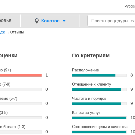
Русск
ровья
Конотоп
ідж
→
Отзывы
оценки
По критериям
о (9+)
Расположение
1
8
 (7-9)
Отношение к клиенту
0
9
емо (5-7)
Чистота и порядок
0
9
(3-5)
Качество услуг
0
1
е бывает (1-3)
Соотношение цены и качества
0
1