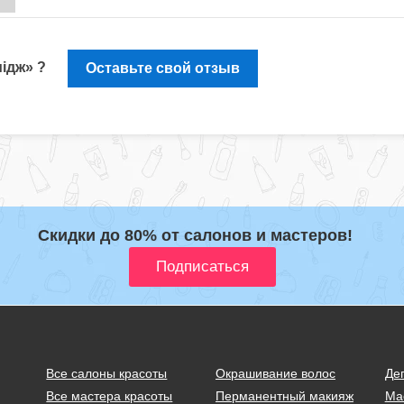
мідж» ?
Оставьте свой отзыв
Скидки до 80% от салонов и мастеров!
Все салоны красоты
Окрашивание волос
Де
Все мастера красоты
Перманентный макияж
Ма