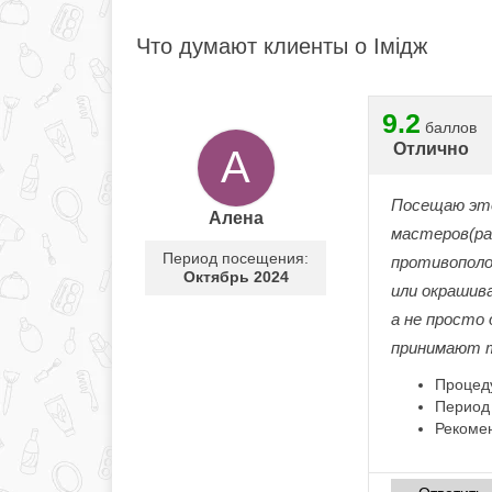
Что думают клиенты о Імідж
9.2
баллов
Отлично
А
Посещаю это
Алена
мастеров(рас
Период посещения:
противополо
Октябрь 2024
или окрашив
а не просто
принимают т
Процед
Период
Рекоме