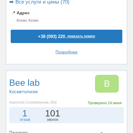
➡️ Все услуги и цены (70)
📍
Адрес
Козин, Козин
+38 (093) 220..
показать номер
Подробнее
Bee lab
B
Косметология
Анатолія Солов'яненка, 85б
Проверено
24 июня
1
101
отзыв
звонок
Педикюр