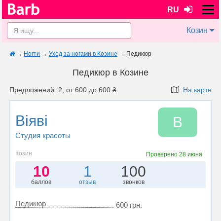
RU
Козин
→
Ногти
→
Уход за ногами в Козине
→
Педикюр
Педикюр в Козине
Предложений: 2, от 600 до 600 ₴
На карте
Віяві
В
Студия красоты
Козин
Проверено
28 июня
10
1
100
баллов
отзыв
звонков
Педикюр
600 грн.