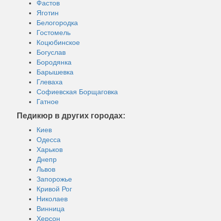
Фастов
Яготин
Белогородка
Гостомель
Коцюбинское
Богуслав
Бородянка
Барышевка
Глеваха
Софиевская Борщаговка
Гатное
Педикюр в других городах:
Киев
Одесса
Харьков
Днепр
Львов
Запорожье
Кривой Рог
Николаев
Винница
Херсон