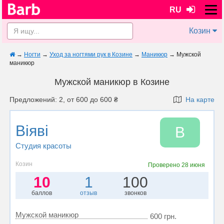
RU
Козин
→
Ногти
→
Уход за ногтями рук в Козине
→
Маникюр
→
Мужской
маникюр
Мужской маникюр в Козине
Предложений: 2, от 600 до 600 ₴
На карте
Віяві
В
Студия красоты
Козин
Проверено
28 июня
10
1
100
баллов
отзыв
звонков
Мужской маникюр
600 грн.