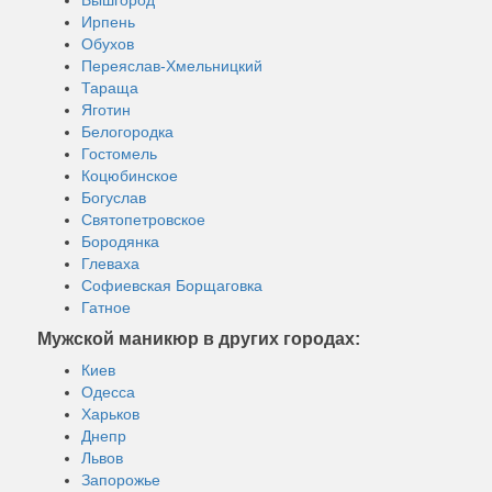
Ирпень
Обухов
Переяслав-Хмельницкий
Тараща
Яготин
Белогородка
Гостомель
Коцюбинское
Богуслав
Святопетровское
Бородянка
Глеваха
Софиевская Борщаговка
Гатное
Мужской маникюр в других городах:
Киев
Одесса
Харьков
Днепр
Львов
Запорожье