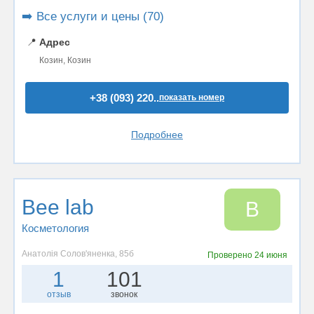
➡️ Все услуги и цены (70)
📍
Адрес
Козин, Козин
+38 (093) 220..
показать номер
Подробнее
Bee lab
B
Косметология
Анатолія Солов'яненка, 85б
Проверено
24 июня
1
101
отзыв
звонок