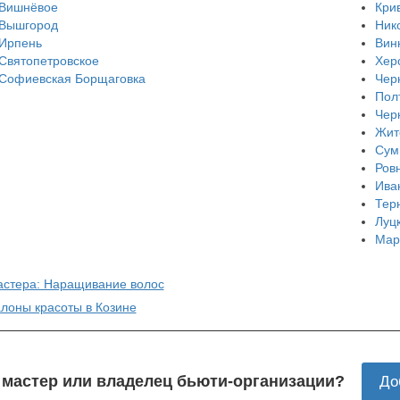
Вишнёвое
Кри
Вышгород
Ник
Ирпень
Вин
Святопетровское
Хер
Софиевская Борщаговка
Чер
Пол
Чер
Жит
Сум
Ров
Ива
Тер
Луц
Мар
астера: Наращивание волос
алоны красоты в Козине
 мастер или владелец бьюти-организации?
До