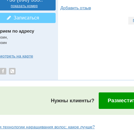
показать номер
Добавить отзыв
Записаться
рием по адресу
озин,
озин
мотреть на карте
Размести
Нужны клиенты?
и технологии наращивания волос: какое лучше?