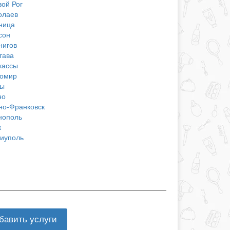
вой Рог
олаев
ница
сон
нигов
тава
кассы
омир
ы
но
но-Франковск
нополь
к
иуполь
бавить услуги