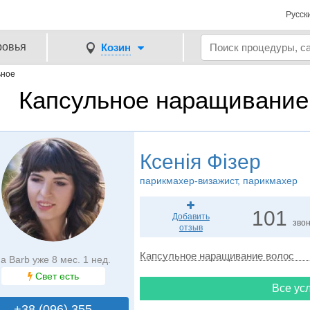
Русск
ровья
Козин
ьное
Капсульное наращивание 
Ксенія Фізер
парикмахер-визажист, парикмахер
101
Добавить
зво
отзыв
Капсульное наращивание волос
а Barb уже 8 мес. 1 нед.
Свет есть
Все усл
+38 (096) 355..