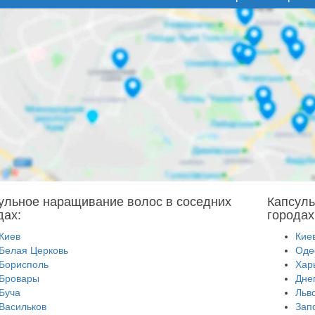
ульное наращивание волос в соседних
Капсуль
дах:
городах
Киев
Кие
Белая Церковь
Оде
Борисполь
Хар
Бровары
Дне
Буча
Льв
Васильков
Зап