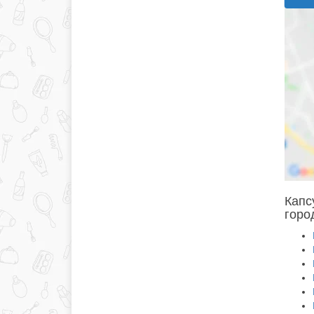
Капс
горо