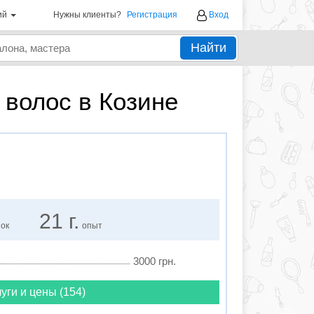
ий
Нужны клиенты?
Регистрация
Вход
Найти
волос в Козине
21 г.
нок
опыт
3000 грн.
уги и цены (154)