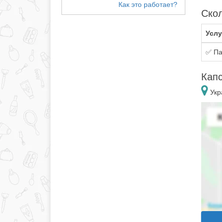
Скол
Услу
✅ Па
Кап
Укр