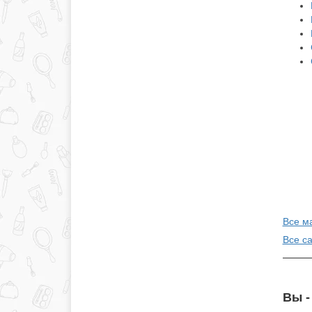
Все м
Все с
Вы -