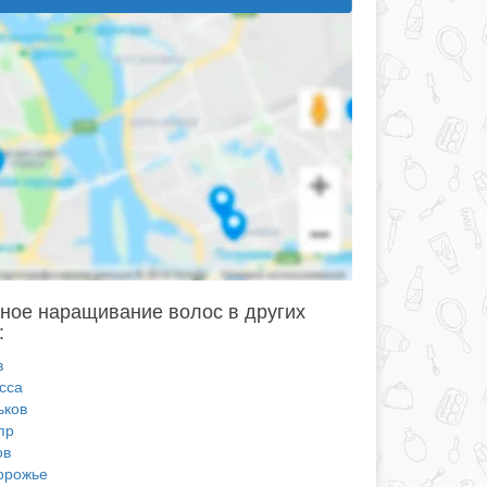
ное наращивание волос в других
:
в
сса
ьков
пр
ов
орожье