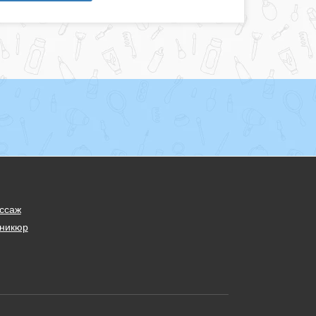
ссаж
никюр