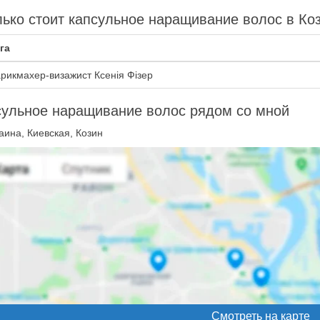
ько стоит капсульное наращивание волос в Ко
га
рикмахер-визажист Ксенія Фізер
сульное наращивание волос рядом со мной
аина, Киевская, Козин
Смотреть на карте