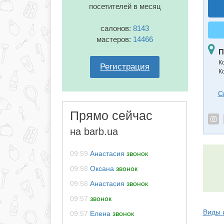
посетителей в месяц
салонов:
8143
мастеров:
14466
П
К
Регистрация
К
С
Прямо сейчас
на barb.ua
09:59
Анастасия
звонок
09:58
Оксана
звонок
09:58
Анастасия
звонок
09:57
звонок
Виды 
09:57
Елена
звонок