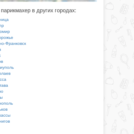
 парикмахер в других городах:
ница
пр
омир
орожье
но-Франковск
в
к
ов
иуполь
олаев
сса
тава
но
ы
нополь
ьков
кассы
нигов