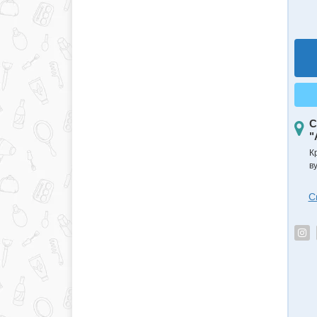
С
"
К
в
С