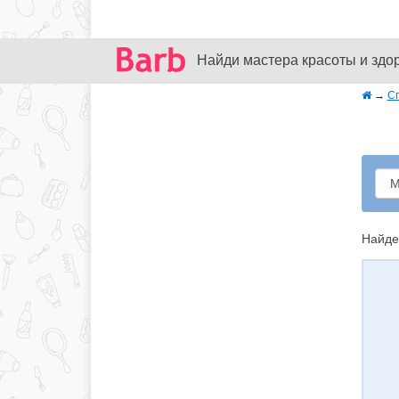
Найди мастера красоты и здо
→
С
Найде