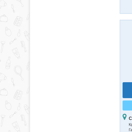
С
К
Г