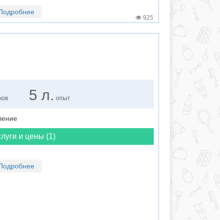
Подробнее
925
5 л.
ков
опыт
вление
луги и цены (1)
Подробнее