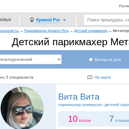
Русск
ровья
Кривой Рог
пециалисты
→
Парикмахеры Кривого Рога
→
Детский парикмахер
→
Металлур
Детский парикмахер Мет
Выезд на дом
но 3 специалиста
На карте
Вита Вита
парикмахер-универсал
, детский пар
10
7
баллов
отзывов