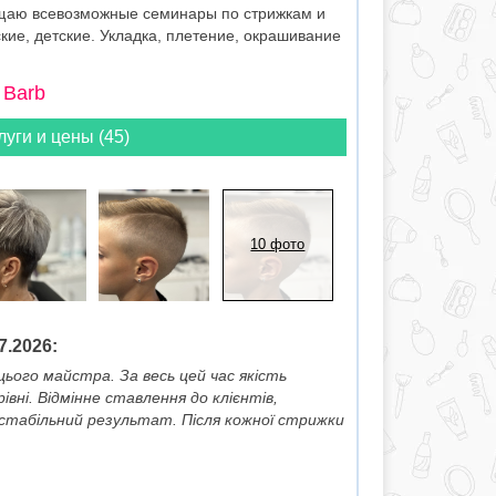
ещаю всевозможные семинары по стрижкам и
кие, детские. Укладка, плетение, окрашивание
 Barb
луги и цены (45)
10 фото
7.2026:
ього майстра. За весь цей час якість
вні. Відмінне ставлення до клієнтів,
стабільний результат. Після кожної стрижки