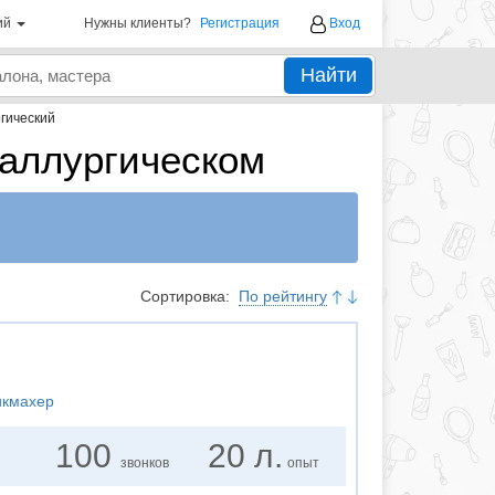
ий
Нужны клиенты?
Регистрация
Вход
Найти
гический
аллургическом
Сортировка:
По рейтингу
икмахер
100
20 л.
звонков
опыт