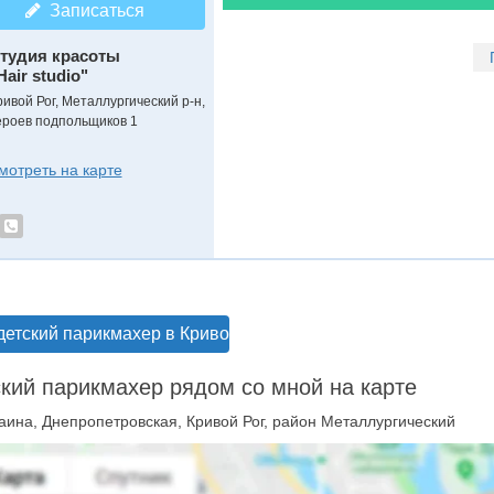
Записаться
тудия красоты
Hair studio"
ривой Рог, Металлургический р-н,
ероев подпольщиков 1
мотреть на карте
детский парикмахер в Кривом Роге
кий парикмахер рядом со мной на карте
аина, Днепропетровская, Кривой Рог, район Металлургический