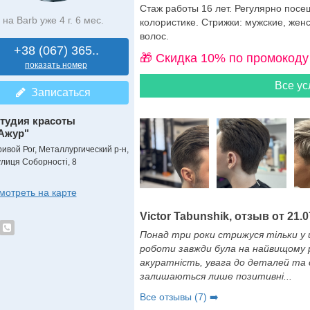
Стаж работы 16 лет. Регулярно пос
на Barb уже 4 г. 6 мес.
колористике. Стрижки: мужские, женс
волос.
+38 (067) 365..
🎁 Cкидка 10% по промокоду
показать номер
Все ус
Записаться
тудия красоты
Ажур"
ривой Рог, Металлургический р-н,
улиця Соборності, 8
мотреть на карте
Victor Tabunshik, отзыв от 21.0
Понад три роки стрижуся тільки у ц
роботи завжди була на найвищому рі
акуратність, увага до деталей та 
залишаються лише позитивні...
Все отзывы (7) ➡️