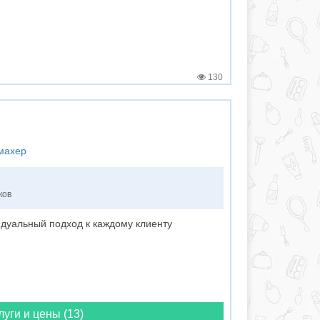
130
кмахер
ков
видуальный подход к каждому клиенту
луги и цены (13)