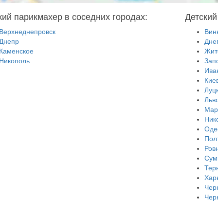
кий парикмахер в соседних городах:
Детский
Верхнеднепровск
Вин
Днепр
Дне
Каменское
Жит
Никополь
Зап
Ива
Кие
Луц
Льв
Мар
Ник
Оде
Пол
Ров
Сум
Тер
Хар
Чер
Чер