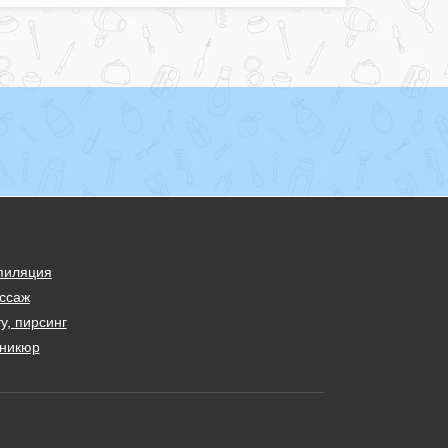
пиляция
ссаж
у, пирсинг
никюр