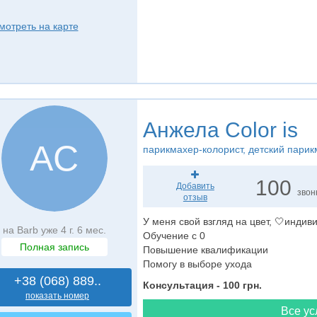
мотреть на карте
Анжела Color is
АC
парикмахер-колорист
, детский пари
100
Добавить
звон
отзыв
У меня свой взгляд на цвет, 🤍инди
на Barb уже 4 г. 6 мес.
Обучение с 0
Полная запись
Повышение квалификации
Помогу в выборе ухода
+38 (068) 889..
Консультация - 100 грн.
показать номер
Все ус