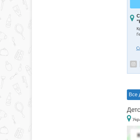
С
"
К
Г
С
Все 
Детс
Укр