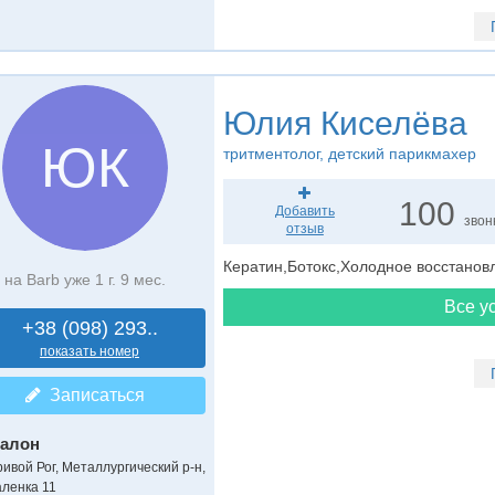
Юлия Киселёва
ЮК
тритментолог
, детский парикмахер
100
Добавить
звон
отзыв
Кератин,Ботокс,Холодное восстано
на Barb уже 1 г. 9 мес.
Все ус
+38 (098) 293..
показать номер
Записаться
алон
ривой Рог, Металлургический р-н,
аленка 11