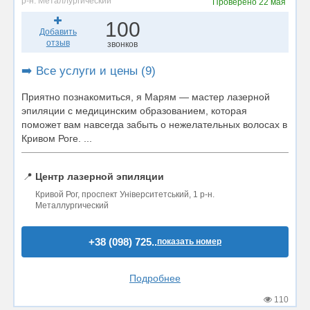
р-н. Металлургический
Проверено
22 мая
100
Добавить
отзыв
звонков
➡️ Все услуги и цены (9)
Приятно познакомиться, я Марям — мастер лазерной
эпиляции с медицинским образованием, которая
поможет вам навсегда забыть о нежелательных волосах в
Кривом Роге. ...
📍
Центр лазерной эпиляции
Кривой Рог, проспект Університетський, 1 р-н.
Металлургический
+38 (098) 725..
показать номер
Подробнее
110