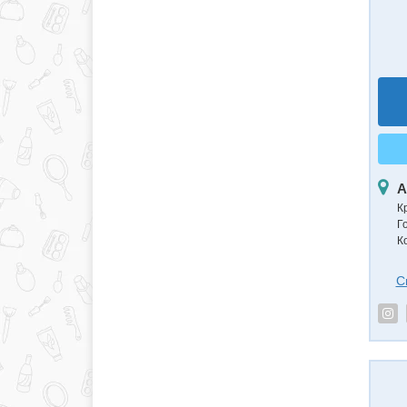
А
К
Г
К
С