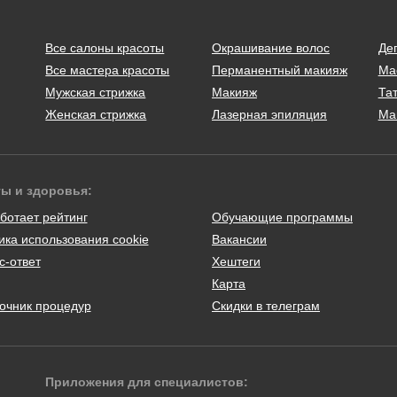
Все салоны красоты
Окрашивание волос
Де
Все мастера красоты
Перманентный макияж
Ма
Мужская стрижка
Макияж
Тат
Женская стрижка
Лазерная эпиляция
Ма
ты и здоровья:
ботает рейтинг
Обучающие программы
ика использования cookie
Вакансии
с-ответ
Хештеги
Карта
очник процедур
Скидки в телеграм
Приложения для специалистов: