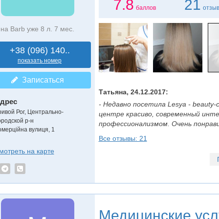
7.8
21
баллов
отзы
на Barb уже 8 л. 7 мес.
+38 (096) 140..
показать номер
Записаться
Татьяна, 24.12.2017:
дрес
- Недавно посетила Lesya - beauty-
ривой Рог, Центрально-
центре красиво, современный инте
ородской р-н
профессионализмом. Очень понравил
омерційна вулиця, 1
Все отзывы: 21
мотреть на карте
Медицинские усл