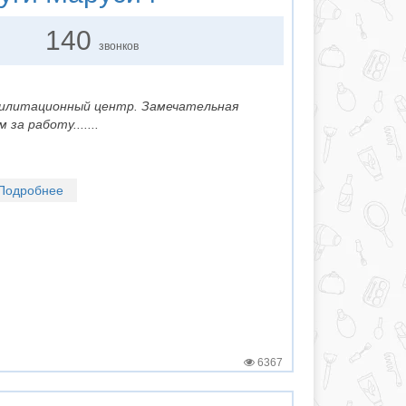
140
звонков
билитационный центр. Замечательная
за работу.......
Подробнее
6367