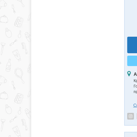
А
К
Г
п
С