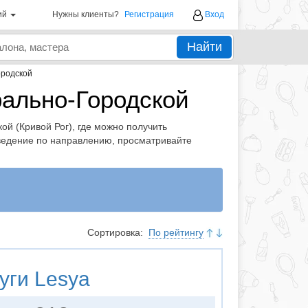
ий
Нужны клиенты?
Регистрация
Вход
Найти
родской
ально-Городской
й (Кривой Рог), где можно получить
аведение по направлению, просматривайте
Сортировка:
По рейтингу
уги
Lesya