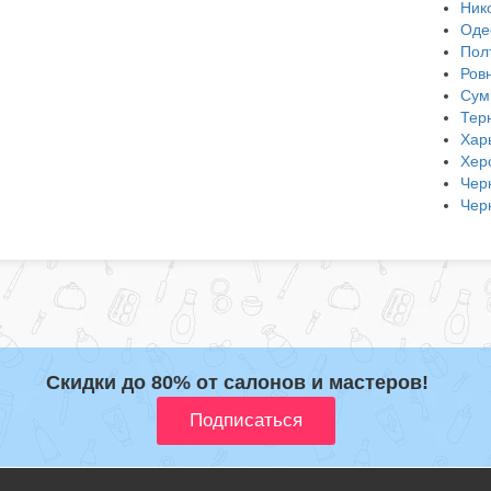
Ник
Оде
Пол
Ров
Сум
Тер
Хар
Хер
Чер
Чер
Скидки до 80% от салонов и мастеров!