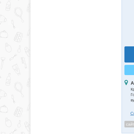
А
К
Г
в
С
сай