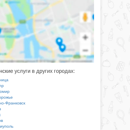
ские услуги в других городах:
ница
пр
омир
орожье
но-Франковск
в
к
ов
иуполь