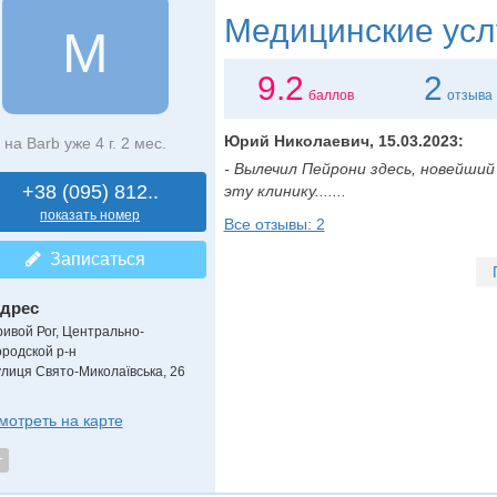
Медицинские усл
M
9.2
2
баллов
отзыва
Юрий Николаевич, 15.03.2023:
на Barb уже 4 г. 2 мес.
- Вылечил Пейрони здесь, новейши
+38 (095) 812..
эту клинику.......
показать номер
Все отзывы: 2
Записаться
дрес
ривой Рог, Центрально-
ородской р-н
улиця Свято-Миколаївська, 26
мотреть на карте
т