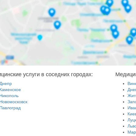
цинские услуги в соседних городах:
Медицин
Днепр
Вин
Каменское
Дне
Никополь
Жит
Новомосковск
Зап
Павлоград
Ива
Кие
Луц
Льв
Мар