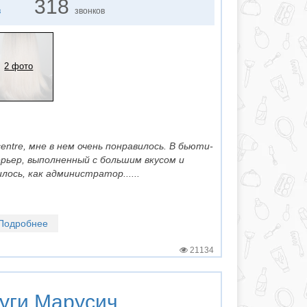
318
в
звонков
2 фото
centre, мне в нем очень понравилось. В бьюти-
рьер, выполненный с большим вкусом и
ось, как администратор......
Подробнее
21134
уги
Марусич