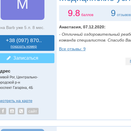
М
9.8
9
баллов
отзывов
Анастасия, 07.12.2020:
на Barb уже 5 л. 8 мес.
- Отличный оздоровительный реа
+38 (097) 870..
команда специалистов. Спасибо Вам 
показать номер
Все отзывы: 9
Записаться
дрес
ривой Рог, Центрально-
ородской р-н
роспект Гагаріна, 4Б
мотреть на карте
сайт