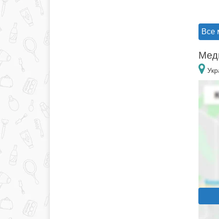
Все 
Меди
Укр