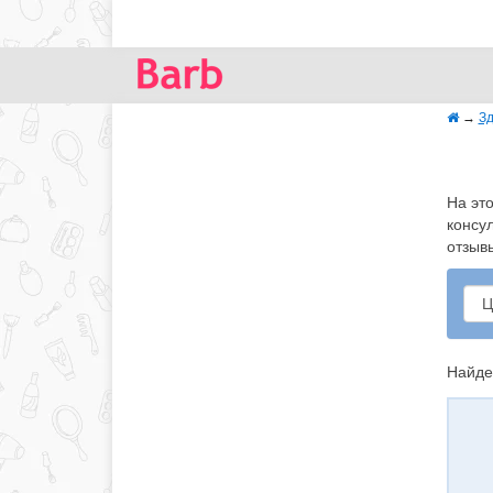
→
Зд
На эт
консу
отзыв
Найде