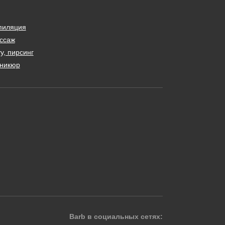
пиляция
ссаж
у, пирсинг
никюр
Barb в социальных сетях: