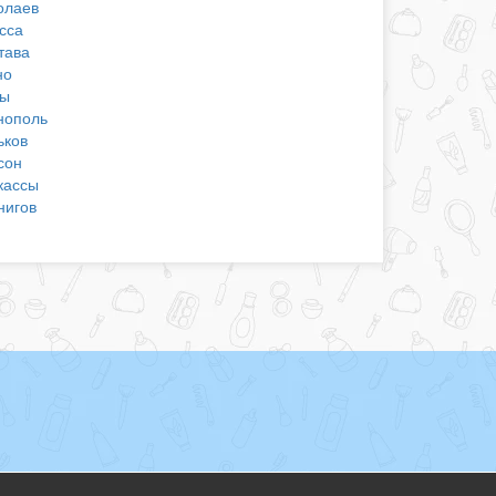
олаев
сса
тава
но
ы
нополь
ьков
сон
кассы
нигов