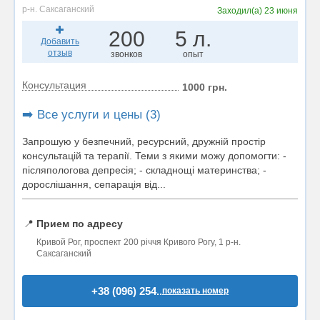
р-н. Саксаганский
Заходил(а)
23 июня
200
5 л.
Добавить
отзыв
звонков
опыт
Консультация
1000 грн.
➡️ Все услуги и цены (3)
Запрошую у безпечний, ресурсний, дружній простір
консультацій та терапії. Теми з якими можу допомогти: -
післяпологова депресія; - складнощі материнства; -
дорослішання, сепарація від...
📍
Прием по адресу
Кривой Рог, проспект 200 річчя Кривого Рогу, 1 р-н.
Саксаганский
+38 (096) 254..
показать номер