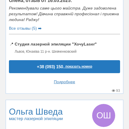
Олена, отзыв от 16.05.2025:
Рекомендували саме цього майстра. Дуже задоволена
результатом! Дівчина справжній професіонал і приємна
людина! Раджу!
Все отзывы (5) ➡️
📍
Студия лазерной эпиляции "ХочуLaser"
Львов, Юнаківа 11 р-н. Шевченковский
+38 (093) 150..
показать номер
Подробнее
93
Ольга Шведа
ОШ
мастер лазерной эпиляции