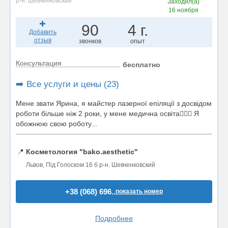
р-н. Шевченковский
Заходил(а)
16 ноября
90
4 г.
Добавить
отзыв
звонков
опыт
Консультация
бесплатно
➡️ Все услуги и цены (23)
Мене звати Ярина, я майстер лазерної епіляції з досвідом
роботи більше ніж 2 роки, у мене медична освіта👩🏼‍⚕️ Я
обожнюю свою роботу...
📍
Косметология "bako.aesthetic"
Львов, Під Голоском 16 б р-н. Шевченковский
+38 (068) 696..
показать номер
Подробнее