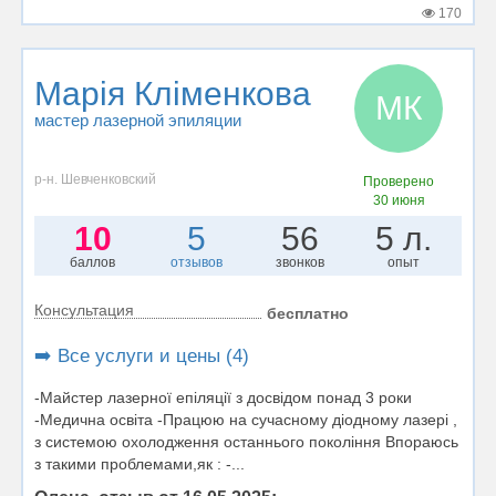
170
Марія Кліменкова
МК
мастер лазерной эпиляции
р-н. Шевченковский
Проверено
30 июня
10
5
56
5 л.
баллов
отзывов
звонков
опыт
Консультация
бесплатно
➡️ Все услуги и цены (4)
-Майстер лазерної епіляції з досвідом понад 3 роки
-Медична освіта -Працюю на сучасному діодному лазері ,
з системою охолодження останнього покоління Впораюсь
з такими проблемами,як : -...