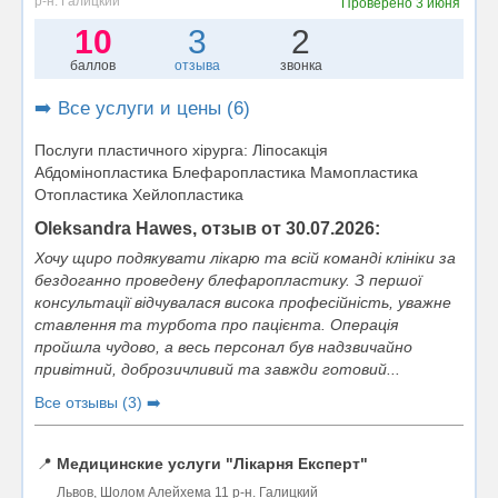
р-н. Галицкий
Проверено
3 июня
10
3
2
баллов
отзыва
звонка
➡️ Все услуги и цены (6)
Послуги пластичного хірурга: Ліпосакція
Абдомінопластика Блефаропластика Мамопластика
Отопластика Хейлопластика
Oleksandra Hawes, отзыв от 30.07.2026:
Хочу щиро подякувати лікарю та всій команді клініки за
бездоганно проведену блефаропластику. З першої
консультації відчувалася висока професійність, уважне
ставлення та турбота про пацієнта. Операція
пройшла чудово, а весь персонал був надзвичайно
привітний, доброзичливий та завжди готовий...
Все отзывы (3) ➡️
📍
Медицинские услуги "Лікарня Експерт"
Львов, Шолом Алейхема 11 р-н. Галицкий