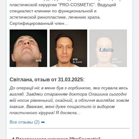
пластической хирургии “PRO-COSMETIC”. Ведущий
специалист клиники по функциональной и
эстетической ринопластике, лечению храпа.
Сертифицированный член...
4 фото
Світлана, отзыв от 31.03.2025:
До операції ніс в мене був з горбинкою, яка псувала весь
вигляд. Завдяки старанням доктора Олашина сьогодні
мій носик рівненький, охайний, а обличчя виглядає зовсім
інакше. Вважаю, мені дуже пощастило із вибором
пластичного хірурга! Я досягла...
Все отзывы (2) ➡️
📍
Пластическая хирургия "ProCosmetic"