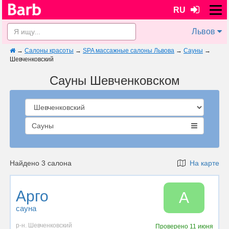
RU
Львов
→
Салоны красоты
→
SPA массажные салоны Львова
→
Сауны
→
Шевченковский
Сауны Шевченковском
Сауны
Найдено 3 салона
На карте
Арго
А
сауна
р-н. Шевченковский
Проверено
11 июня