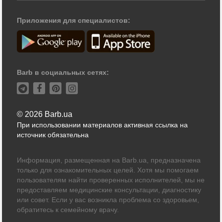
Приложения для специалистов:
Barb в социальных сетях:
© 2026 Barb.ua
При использовании материалов активная ссылка на
источник обязательна
Информация, размещенная на Barb.ua, предназначена
только для ознакомительных целей. Хотя мы помогаем
пользователям найти проверенных исполнителей, мы не
предоставляем медицинские консультации, диагностику
или совет. Если у вас возникла проблема со здоровьем,
обратитесь к семейному врачу.