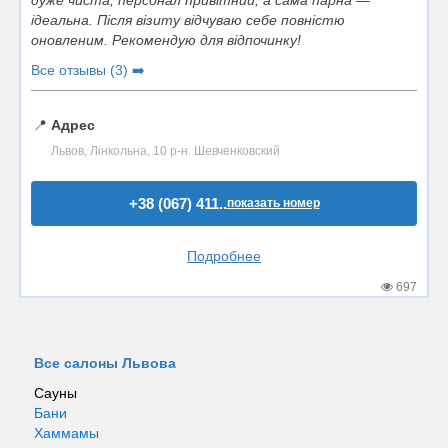
дуже чиста, персонал привітний, а сама парна —
ідеальна. Після візиту відчуваю себе повністю
оновленим. Рекомендую для відпочинку!
Все отзывы (3) ➡️
📍
Адрес
Львов, Лінкольна, 10 р-н. Шевченковский
+38 (067) 411..
показать номер
Подробнее
697
Все салоны Львова
Сауны
Бани
Хаммамы