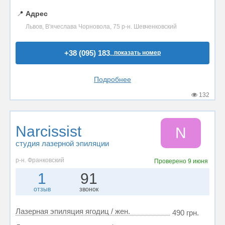
📍
Адрес
Львов, В'ячеслава Чорновола, 75 р-н. Шевченковский
+38 (095) 183..
показать номер
Подробнее
132
Narcissist
N
студия лазерной эпиляции
р-н. Франковский
Проверено
9 июня
1
91
отзыв
звонок
Лазерная эпиляция ягодиц / жен.
490 грн.