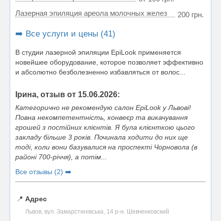
Лазерная эпиляция ареола молочных желез
200 грн.
➡️ Все услуги и цены (41)
В студии лазерной эпиляции EpiLook применяется
новейшее оборудование, которое позволяет эффективно
и абсолютно безболезненно избавляться от волос...
Ірина, отзыв от 15.06.2026:
Категорично не рекомендую салон EpiLook у Львові!
Повна некомпетентність, конвеєр та викачування
грошей з постійних клієнтів. Я була клієнткою цього
закладу більше 3 років. Починала ходити до них ще
тоді, коли вони базувалися на проспекті Чорновола (в
районі 700-річчя), а потім...
Все отзывы (2) ➡️
📍
Адрес
Львов, вул. Замарстинівська, 14 р-н. Шевченковский