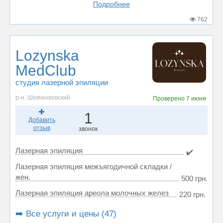
Подробнее
762
Lozynska
MedClub
студия лазерной эпиляции
р-н. Шевченковский
Проверено
7 июня
1
Добавить
отзыв
звонок
Лазерная эпиляция
✔️
Лазерная эпиляция межъягодичной складки /
жен.
500 грн.
Лазерная эпиляция ареола молочных желез
220 грн.
➡️ Все услуги и цены (47)