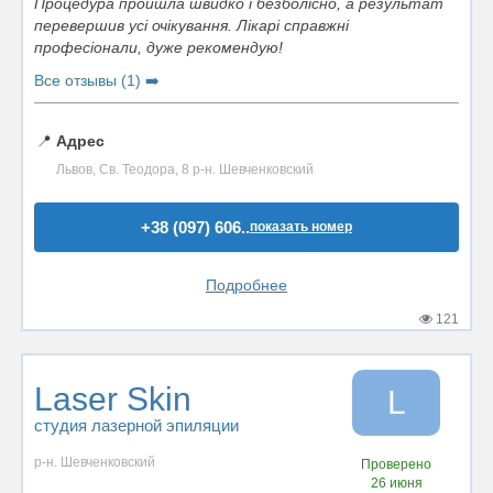
Процедура пройшла швидко і безболісно, а результат
перевершив усі очікування. Лікарі справжні
професіонали, дуже рекомендую!
Все отзывы (1) ➡️
📍
Адрес
Львов, Св. Теодора, 8 р-н. Шевченковский
+38 (097) 606..
показать номер
Подробнее
121
Laser Skin
L
студия лазерной эпиляции
р-н. Шевченковский
Проверено
26 июня