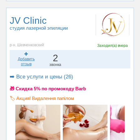
JV Clinic
студия лазерной эпиляции
р-н. Шевченковский
Заходил(а)
вчера
2
Добавить
отзыв
звонка
➡️ Все услуги и цены (26)
🎁 Cкидка 5% по промокоду Barb
🏷️ Акция! Видалення папілом