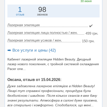
30 июня
1
98
отзыв
звонков
Лазерная эпиляция
✔️
Лазерная эпиляция лица полностью / жен.
499 грн.
Лазерная эпиляция усиков / жен.
150 грн.
➡️ Все услуги и цены (42)
Кабинет лазерной эпиляции Hidden Beauty. Диодный
лазер нового поколения, с тройной системой охлаждения
Pacer one...
Оксана, отзыв от 15.04.2026:
Дуже задоволена лазерною епіляцією в Hidden Beauty!
Лікарі тут справжні професіонали, процедура була
безболісною і швидкою. Після кількох сеансів я вже бачу
значні результати. Атмосфера в салоні дуже приємна,
все стерильно і комфортно. Сподобалося, що мені...