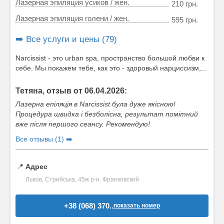
Лазерная эпиляция усиков / жен.
210 грн.
Лазерная эпиляция голени / жен.
595 грн.
➡️ Все услуги и цены (79)
Narcissist - это urban spa, пространство большой любви к
себе. Мы покажем тебе, как это - здоровый нарциссизм,...
Тетяна, отзыв от 06.04.2026:
Лазерна епіляція в Narcissist була дуже якісною!
Процедура швидка і безболісна, результат помітний
вже після першого сеансу. Рекомендую!
Все отзывы (1) ➡️
📍
Адрес
Львов, Стрийська, 45ж р-н. Франковский
+38 (068) 370..
показать номер