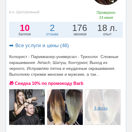
р-н. Центральный
Проверено
24 июня
10
2
176
18 л.
баллов
отзыва
звонков
опыт
➡️ Все услуги и цены (46)
Колорист - Парикмахер-универсал - Трихолог Сложные
окрашивания: Airtach, Шатуш, Контуринг, Выход из
черного, Исправляю пятна и неудачные окрашивания.
Выполняю стрижки женские и мужские, а так...
🎁 Cкидка 10% по промокоду Barb
3 фото