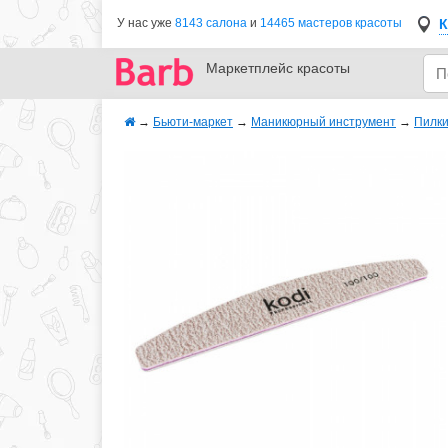
К
У нас уже
8143 салона
и
14465 мастеров красоты
Маркетплейс
красоты
→
Бьюти-маркет
→
Маникюрный инструмент
→
Пилк