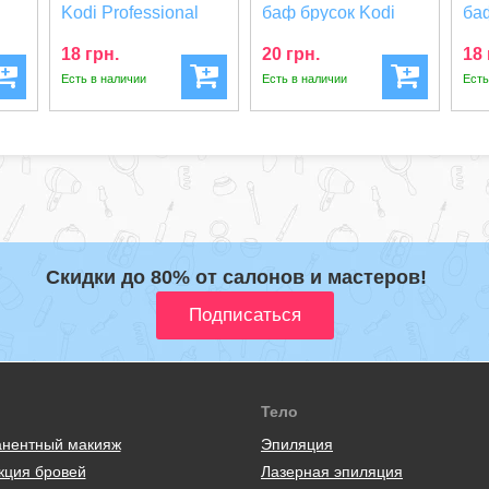
Kodi Professional
баф брусок Kodi
ба
..
Полумесяц серая...
Professional 120/...
Pro
18 грн.
20 грн.
18 
Есть в наличии
Есть в наличии
Есть
Скидки до 80% от салонов и мастеров!
Тело
нентный макияж
Эпиляция
кция бровей
Лазерная эпиляция