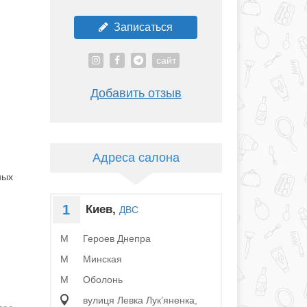
Записаться
сайт
Добавить отзыв
Адреса салона
ных
1
Киев,
ДВС
Героев Днепра
M
Минская
M
Оболонь
M
вулиця Левка Лукʼяненка,