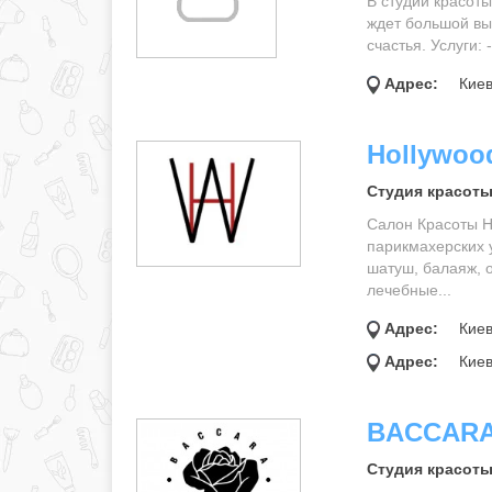
В студии красот
ждет большой вы
счастья. Услуги:
Адрес:
Киев
Hollywoo
Студия красоты
Салон Красоты H
парикмахерских 
шатуш, балаяж, о
лечебные...
Адрес:
Киев
Адрес:
Киев
BACCAR
Студия красоты