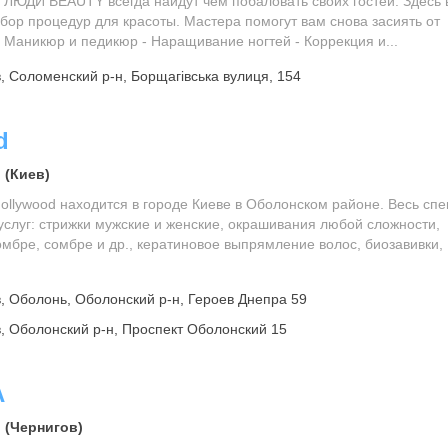
ы ЛЮДИ BEAUTY всегда найдут чем побаловать своих гостей. Здесь 
бор процедур для красоты. Мастера помогут вам снова засиять от
 - Маникюр и педикюр - Наращивание ногтей - Коррекция и...
, Соломенский р-н, Борщагівська вулиця, 154
d
 (Киев)
ollywood находится в городе Киеве в Оболонском районе. Весь спе
услуг: стрижки мужские и женские, окрашивания любой сложности,
мбре, сомбре и др., кератиновое выпрямление волос, биозавивки,
, Оболонь, Оболонский р-н, Героев Днепра 59
, Оболонский р-н, Проспект Оболонский 15
A
 (Чернигов)