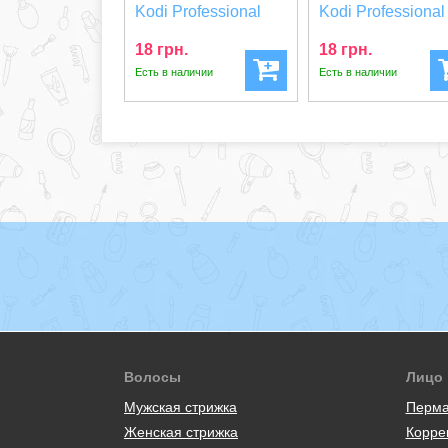
Kodi Professional
Kodi Professional
Полумесяц темно...
Полумесяц серая.
18 грн.
18 грн.
Есть в наличии
Есть в наличии
Волосы
Лицо
Мужская стрижка
Перма
Женская стрижка
Корре