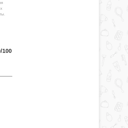
ля
ых
ты.
/100