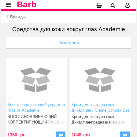
Barb
Бренды
Средства для кожи вокруг глаз Academie
Категории
Восстановливающий уход для
Крем для контура глаз
глаз от Academie
Династиан / Créme Contour Des
Yeux Dynastiane
​​ВОССТАНОВЛИВАЮЩИЙ
Крем для контура глаз
КОРРЕКТИРУЮЩИЙ УХОД от
Династианпредназначен для
Academie Что та
омолажи
1350 грн
1048 грн