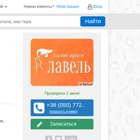
ий
Нужны клиенты?
Регистрация
Вход
Найти
Проверено
1 июня
+38 (050) 772..
показать номер
а,
Записаться
сайт