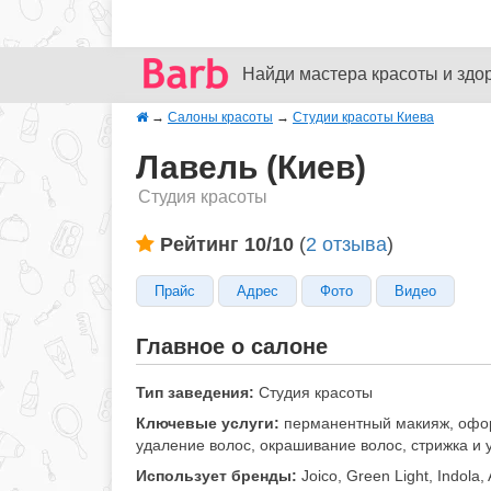
Найди мастера красоты и здо
→
Салоны красоты
→
Студии красоты Киева
Лавель (Киев)
Студия красоты
Рейтинг 10/10
(
2 отзыва
)
Прайс
Адрес
Фото
Видео
Главное о салоне
Тип заведения:
Студия красоты
Ключевые услуги:
перманентный макияж, офор
удаление волос, окрашивание волос, стрижка и у
Использует бренды:
Joico, Green Light, Indola, 