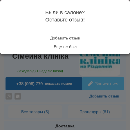
RU
Были в салоне?
Киев
Оставьте отзыв!
Бьюти-маркет
Добавить отзыв
Медицинские услуги Киева
Еще не был
Магазин
Сімейна клініка
Заходил(а)
1 неделю назад
+38 (098) 779..
Записаться
показать номер
Добавить отзыв
Все товары (5)
Процедуры (81)
Доставка