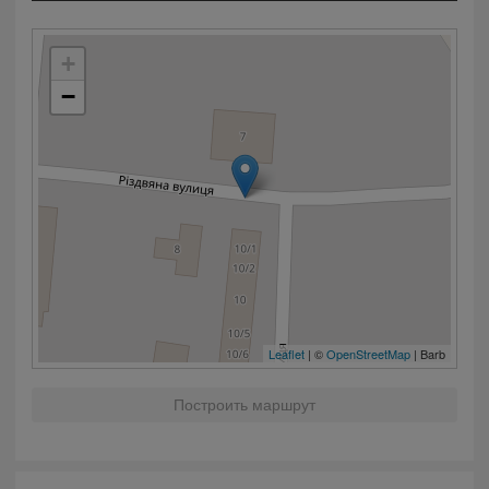
+
−
Leaflet
| ©
OpenStreetMap
| Barb
Построить маршрут