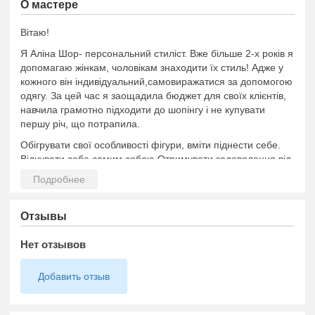
О мастере
Вітаю!
Я Аліна Шор- персональний стиліст. Вже більше 2-х років я
допомагаю жінкам, чоловікам знаходити їх стиль! Адже у
кожного він індивідуальний,самовиражатися за допомогою
одягу. За цей час я заощадила бюджет для своїх клієнтів,
навчила грамотно підходити до шопінгу і не купувати
першу річ, що потрапила.
Обігрувати свої особливості фігури, вміти піднести себе.
Відчувати себе самим собою.Отримувати задоволення від
шопінгу!!
Отзывы
Нет отзывов
Добавить отзыв