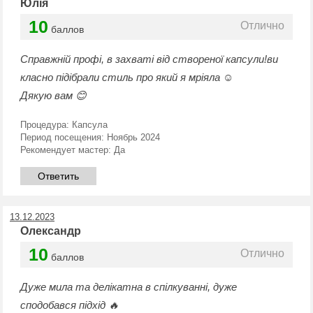
Юлія
10
Отлично
баллов
Справжній профі, в захваті від створеної капсули!ви
класно підібрали стиль про який я мріяла ☺️
Дякую вам 😊
Процедура:
Капсула
Период посещения:
Ноябрь 2024
Рекомендует мастер:
Да
Ответить
13.12.2023
Олександр
10
Отлично
баллов
Дуже мила та делікатна в спілкуванні, дуже
сподобався підхід 🔥