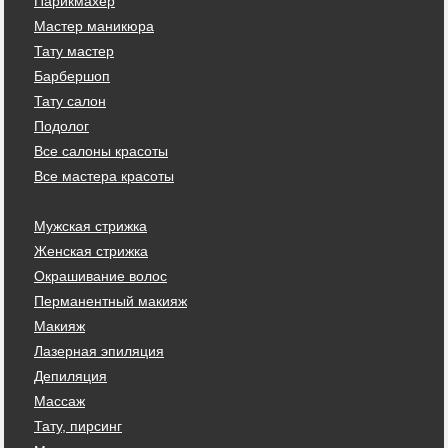
Парикмахер
Мастер маникюра
Тату мастер
Барбершоп
Тату салон
Подолог
Все салоны красоты
Все мастера красоты
Мужская стрижка
Женская стрижка
Окрашивание волос
Перманентный макияж
Макияж
Лазерная эпиляция
Депиляция
Массаж
Тату, пирсинг