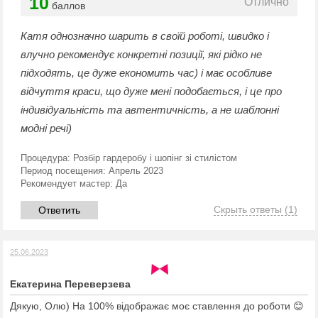
10
Отлично
баллов
Катя однозначно шарить в своїй роботі, швидко і
влучно рекомендує конкретні позиції, які рідко не
підходять, це дуже економить час) і має особливе
відчуття краси, що дуже мені подобається, і це про
індивідуальність та автентичність, а не шаблонні
модні речі)
Процедура:
Розбір гардеробу і шопінг зі стилістом
Период посещения:
Апрель 2023
Рекомендует мастер:
Да
Скрыть ответы
(1)
Ответить
25.06.2023
Екатерина Переверзева
Дякую, Олю) На 100% відображає моє ставлення до роботи 😊