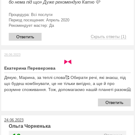
бо нема під що» Дуже рекомендую Катю 🩷
Процедура:
Всі послуги
Период посещения:
Апрель 2020
Рекомендует мастер:
Да
Скрыть ответы
(1)
Ответить
26.06.2023
Екатерина Переверзева
Дякую, Марина, за теплі слова🥰 Обирати речі, які знаєш, під
що будеш комбінувати, це не тільки вигідно, а ще й про
розумне споживання. Тож, допомагаємо нашій планеті разом🤗
Ответить
24.06.2023
Ольга Чорненька