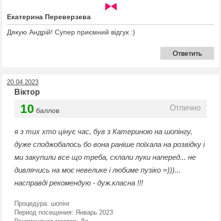
Екатерина Переверзева
Дякую Андрій! Супер приємний відгук :)
Ответить
20.04.2023
Віктор
10
Отлично
баллов
я з тих хто цінує час, був з Катериною на шопінгу,
дуже споджобалось бо вона раніше поїхала на розвідку і
ми закупили все що треба, склали луки наперед... не
дивлячись на моє невелике і любиме пузіко =)))...
насправді рекомендую - дуж.класна !!!
Процедура:
шопінг
Период посещения:
Январь 2023