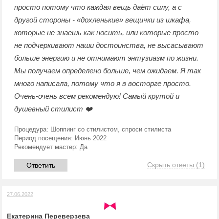
просто потому что каждая вещь даёт силу, а с
другой стороны - «дохленькие» вещички из шкафа,
которые не знаешь как носить, или которые просто
не подчеркивают наши достоинства, не высасывают
больше энергию и не отнимают энтузиазм по жизни.
Мы получаем определено больше, чем ожидаем. Я так
много написала, потому что я в восторге просто.
Очень-очень всем рекомендую! Самый крутой и
душевный стилист ❤️
Процедура:
Шоппинг со стилистом, спроси стилиста
Период посещения:
Июнь 2022
Рекомендует мастер:
Да
Скрыть ответы
(1)
Ответить
27.06.2022
Екатерина Переверзева