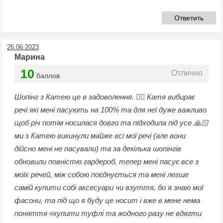
Ответить
26.06.2023
Марина
10
Отлично
баллов
Шопінг з Катею це в задоволення. 👍🏼 Катя вибирає
речі які мені пасують на 100% та для неї дуже важливо
щоб річ потім носилася довго та підходила під усе 🙏🏻
ми з Катею викинули майже всі мої речі (але вони
дійсно мені не пасували) та за декілька шопінгів
обновили повністю гардероб, тепер мені пасує все з
моїх речей, між собою поєднується та мені легше
самій купити собі аксесуари чи взуття, бо я знаю мої
фасони, та під що я буду це носит і вже в мене нема
поняття «купити туфлі та жодного разу не вдягти