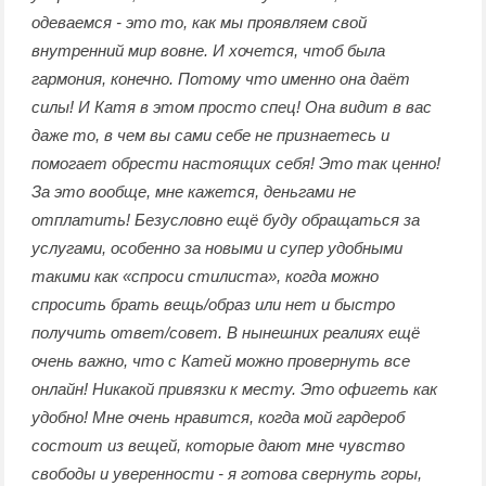
одеваемся - это то, как мы проявляем свой
внутренний мир вовне. И хочется, чтоб была
гармония, конечно. Потому что именно она даёт
силы! И Катя в этом просто спец! Она видит в вас
даже то, в чем вы сами себе не признаетесь и
помогает обрести настоящих себя! Это так ценно!
За это вообще, мне кажется, деньгами не
отплатить! Безусловно ещё буду обращаться за
услугами, особенно за новыми и супер удобными
такими как «спроси стилиста», когда можно
спросить брать вещь/образ или нет и быстро
получить ответ/совет. В нынешних реалиях ещё
очень важно, что с Катей можно провернуть все
онлайн! Никакой привязки к месту. Это офигеть как
удобно! Мне очень нравится, когда мой гардероб
состоит из вещей, которые дают мне чувство
свободы и уверенности - я готова свернуть горы,