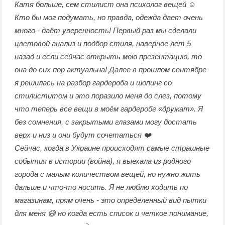
Катя больше, сем стилист она психолог вещей ☺️
Кто бы мог подумать, но правда, одежда дает очень
много - даёт уверенность! Первый раз мы сделали
цветовой анализ и подбор стиля, наверное лет 5
назад и если сейчас открыть мою презентацию, то
она до сих пор актуальна! Далее в прошлом сентябре
я решилась на разбор гардероба и шопинг со
стилиститом и это поразило меня до слез, потому
что теперь все вещи в моём гардеробе «дружат». Я
без сомнения, с закрытыми глазами могу достать
верх и низ и они будут сочетаться ❤️
Сейчас, когда в Украине происходят самые страшные
события в истории (война), я выехала из родного
города с малым количеством вещей, но нужно жить
дальше и что-то носить. Я не люблю ходить по
магазинам, прям очень - это определенный вид пытки
для меня 😅 но когда есть список и четкое понимание,