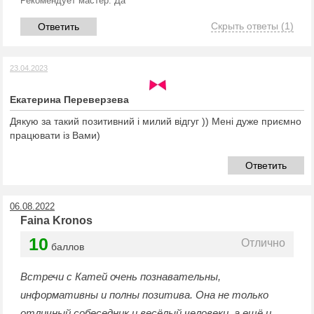
Рекомендует мастер:
Да
Скрыть ответы
(1)
Ответить
23.04.2023
Екатерина Переверзева
Дякую за такий позитивний і милий відгуг )) Мені дуже приємно
працювати із Вами)
Ответить
06.08.2022
Faina Kronos
10
Отлично
баллов
Встречи с Катей очень познавательны,
информативны и полны позитива. Она не только
отличный собеседник и весёлый человеки, а ещё и