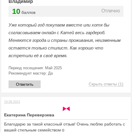
Владимир
10
Отлично
баллов
Уже который год покупаем вместе или хотя бы
согласовываем онлайн с Катей весь гардероб.
Меняются города и страны проживания, неизменным
остается только стилист. Как хорошо что
встретили её в своё время.
Период посещения:
Май 2025
Рекомендует мастер:
Да
Скрыть ответы
(1)
Ответить
19.08.2023
Екатерина Переверзева
Благодарю за такой классный отзыв! Очень люблю работать с
вашей стильным семейством☺️