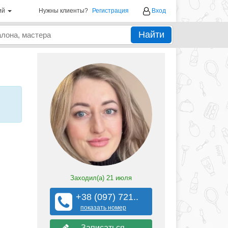
ий
Нужны клиенты?
Регистрация
Вход
Найти
Заходил(а)
21 июля
+38 (097) 721..
показать номер
Записаться