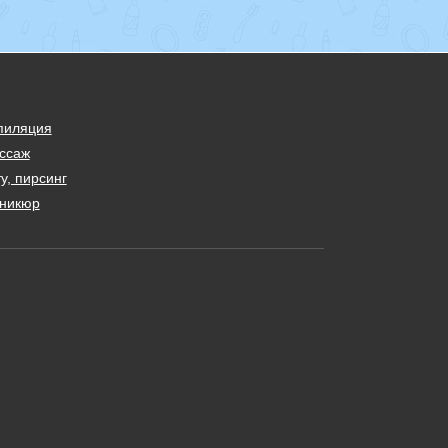
пиляция
ссаж
у, пирсинг
никюр