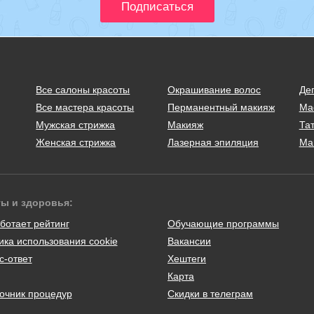
Все салоны красоты
Окрашивание волос
Де
Все мастера красоты
Перманентный макияж
Ма
Мужская стрижка
Макияж
Тат
Женская стрижка
Лазерная эпиляция
Ма
ты и здоровья:
ботает рейтинг
Обучающие программы
ика использования cookie
Вакансии
с-ответ
Хештеги
Карта
очник процедур
Скидки в телеграм