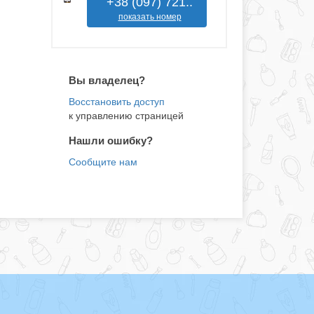
+38 (097) 721..
показать номер
Вы владелец?
к управлению страницей
Нашли ошибку?