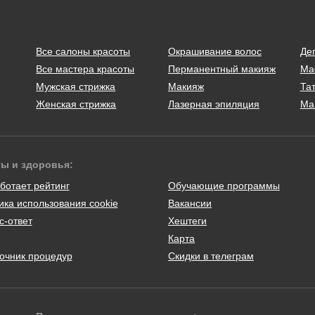
Все салоны красоты
Окрашивание волос
Де
Все мастера красоты
Перманентный макияж
Ма
Мужская стрижка
Макияж
Тат
Женская стрижка
Лазерная эпиляция
Ма
ты и здоровья:
ботает рейтинг
Обучающие программы
ика использования cookie
Вакансии
с-ответ
Хештеги
Карта
очник процедур
Скидки в телеграм