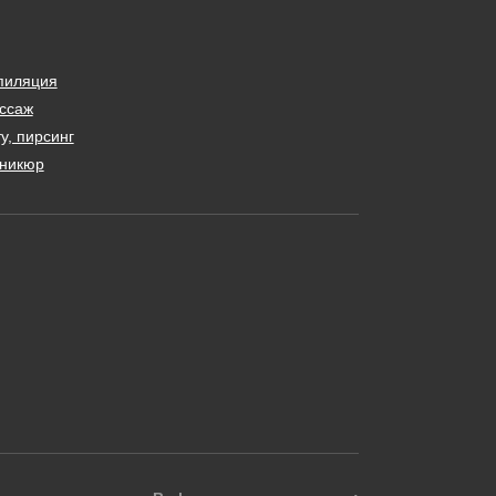
пиляция
ссаж
у, пирсинг
никюр