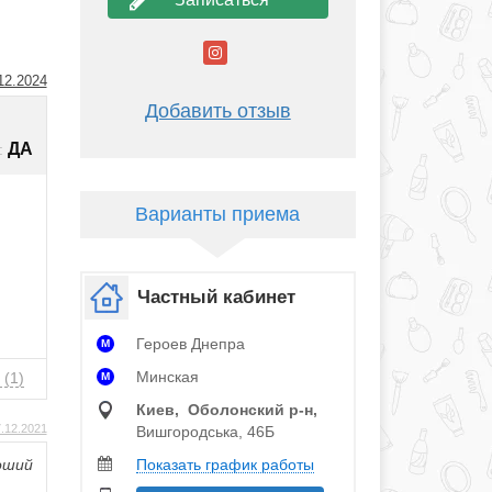
12.2024
Добавить отзыв
ДА
:
Варианты приема
Частный кабинет
Героев Днепра
M
Минская
ы
(1)
M
Киев, Оболонский р‑н,
.12.2021
Вишгородська, 46Б
Показать график работы
роший