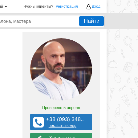
ий
Нужны клиенты?
Регистрация
Вход
Найти
0
0
0
Проверено
5 апреля
+38 (093) 348..
0
показать номер
0
Записаться