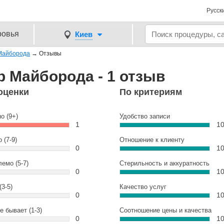
Русск
ровья
Киев
Майборода
→
Отзывы
 Майборода - 1 отзыв
оценки
По критериям
о (9+)
Удобство записи
1
1
 (7-9)
Отношение к клиенту
0
1
емо (5-7)
Стерильность и аккуратность
0
1
(3-5)
Качество услуг
0
1
е бывает (1-3)
Соотношение цены и качества
0
1