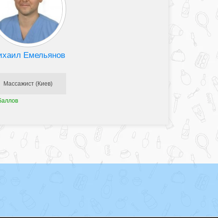
ихаил Емельянов
Массажист (Киев)
баллов