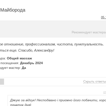
 Майборода
05.
Рекомендует мастера
е отношение, профессионализм, чистота, пунктуальность.
ться еще. Спасибо, Александру!
ура:
Общий массаж
 посещения:
Декабрь 2024
ндует мастер:
Да
Скрыть ответ
07
Дякую за відгук! Несподівано і приємно його побачити, хо
початок дня)