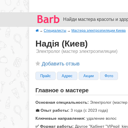
Найди мастера красоты и здо
→
Специалисты
→
Мастера электроэпиляции Киева
Надія (Киев)
Электролог (мастер электроэпиляции)
Добавить отзыв
Прайс
Адрес
Акции
Фото
Главное о мастере
Основная специальность:
Электролог (мастер
💼 Опыт работы:
3 года (с 2023 года)
Ключевые направления:
удаление волос
✅️ Формат работы:
Другое "Кабінет "VIPepil_kie