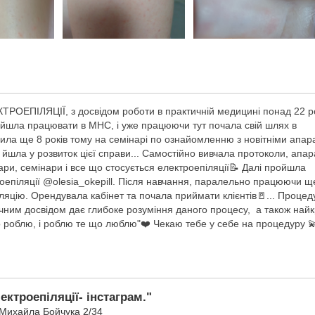
ЕКТРОЕПІЛЯЦІЇ, з досвідом роботи в практичній медицині понад 22 р
ерейшла працювати в МНС, і уже працюючи тут почала свій шлях в
авила ще 8 років тому на семінарі по ознайомленню з новітніми апа
м я йшла у розвиток цієї справи... Самостійно вивчала протоколи, апар
ари, семінари і все що стосується електроепіляції📝 Далі пройшла
роепіляції @olesia_okepill. Після навчання, паралельно працюючи щ
ляцію. Орендувала кабінет та почала приймати клієнтів🚪... Процед
чним досвідом дає глибоке розуміння даного процесу, а також най
о роблю, і роблю те що люблю"❤️ Чекаю тебе у себе на процедуру 
лектроепіляції- інстаграм."
 Михайла Бойчука 2/34