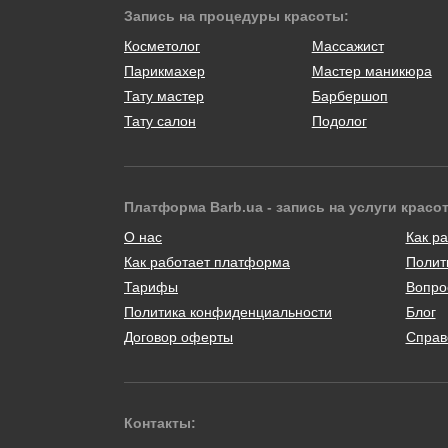
Запись на процедуры красоты:
Косметолог
Массажист
Парикмахер
Мастер маникюра
Тату мастер
Барбершоп
Тату салон
Подолог
Платформа Barb.ua - запись на услуги красо
О нас
Как ра
Как работает платформа
Полит
Тарифы
Вопро
Политика конфиденциальности
Блог
Договор оферты
Справ
Контакты: