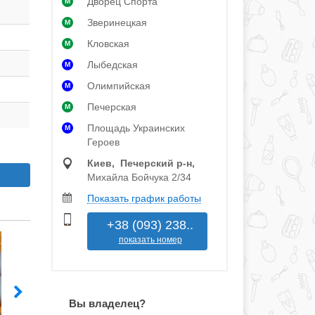
Дворец Спорта
M
н
Зверинецкая
M
н
Кловская
M
н
Лыбедская
M
Олимпийская
M
н
Печерская
M
н
Площадь Украинских
M
Героев
Киев, Печерский р‑н,
Михайла Бойчука 2/34
Показать график работы
+38 (093) 238..
показать номер
Вы владелец?