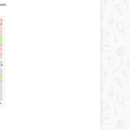
кая,
b