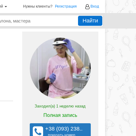
ий
Нужны клиенты?
Регистрация
Вход
Найти
Заходил(а)
1 неделю назад
Полная запись
+38 (093) 238..
показать номер