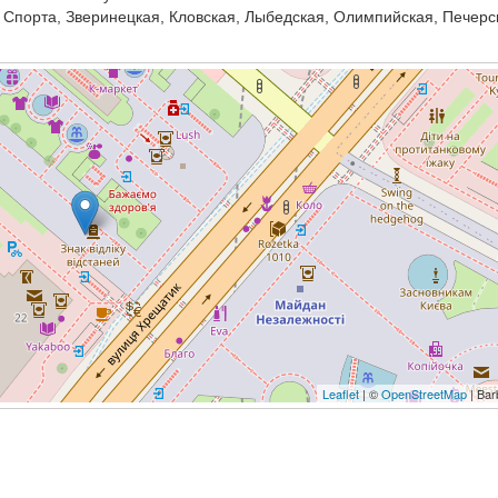
Спорта, Зверинецкая, Кловская, Лыбедская, Олимпийская, Печерс
Leaflet
| ©
OpenStreetMap
| Bar