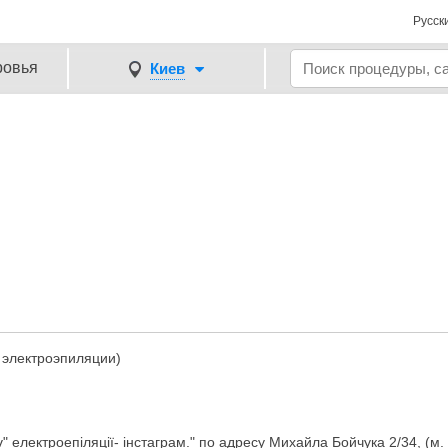
Русск
ровья
Киев
 электроэпиляции)
v" електроепіляції- інстаграм." по адресу Михайла Бойчука 2/34, (м.