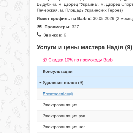
Выдубичи, м. Дворец "Украина", м. Дворец Спорт
Печерская, м. Площадь Украинских Героев)
Имеет профиль на Barb c:
30.05.2026 (2 месяц
Просмотры:
327
Звонков:
6
Услуги и цены мастера Надія (9)
🎁 Cкидка 10% по промокоду Barb
Консультация
Удаление волос
(9)
Електроепіляції
Электроэпиляция
Электроэпиляция рук
Электроэпиляция ног