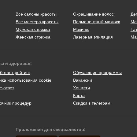
Все салоны красоты
Окрашивание волос
Де
Все мастера красоты
Перманентный макияж
Ма
Мужская стрижка
Макияж
Тат
Женская стрижка
Лазерная эпиляция
Ма
ты и здоровья:
ботает рейтинг
Обучающие программы
ика использования cookie
Вакансии
с-ответ
Хештеги
Карта
очник процедур
Скидки в телеграм
Приложения для специалистов: