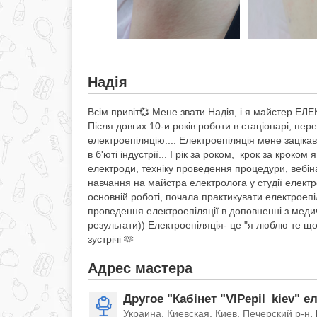
Надія
Всім привіт💞 Мене звати Надія, і я майстер ЕЛ
Після довгих 10-и років роботи в стаціонарі, п
електроепіляцію.... Електроепіляція мене зацік
в б'юті індустрії... І рік за роком, крок за кроко
електроди, техніку проведення процедури, вебін
навчання на майстра електролога у студії елект
основній роботі, почала практикувати електроепі
проведення електроепіляції в доповненні з меди
результати)) Електроепіляція- це "я люблю те щ
зустрічі 🫶
Адрес мастера
Другое "Кабінет "VIPepil_kiev" е
Украина, Киевская, Киев, Печерский р-н
,