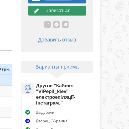
Записаться
Добавить отзыв
Варианты приема
 грн.
Другое "Кабінет
"VIPepil_kiev"
н
електроепіляції-
н
інстаграм."
Выдубичи
н
M
Дворец "Украина"
M
н