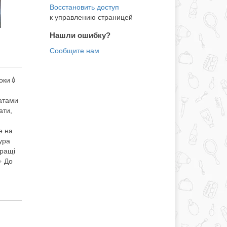
к управлению страницей
Нашли ошибку?
оки💉
ратами
ати,
е на
ура
кращі
 До