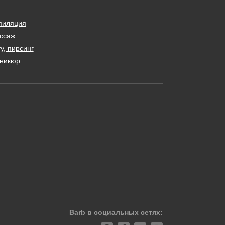
пиляция
ссаж
у, пирсинг
никюр
Barb в социальных сетях: