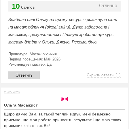
10
Отлично
баллов
Знайшла пані Ольгу на цьому ресурсі і ризикнула піти
на масаж обличчя (вікові зміни). Дуже задоволена і
масажем, і результатом ! Планую зробити ще курс
масажу д/тіла у Ольги. Дякую. Рекомендую.
Процедура:
Масаж обличчя
Период посещения:
Май 2026
Рекомендует мастер:
Да
Скрыть ответы
(1)
Ответить
25.05.2026
Ольга Масажист
Щиро дякую Вам, за такий теплий відгук, мені безмежно
приємно, що моя робота приносить результат і що маю таких
приємних клієнтів як Ви!