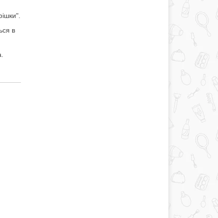
фішки".
ься в
а.