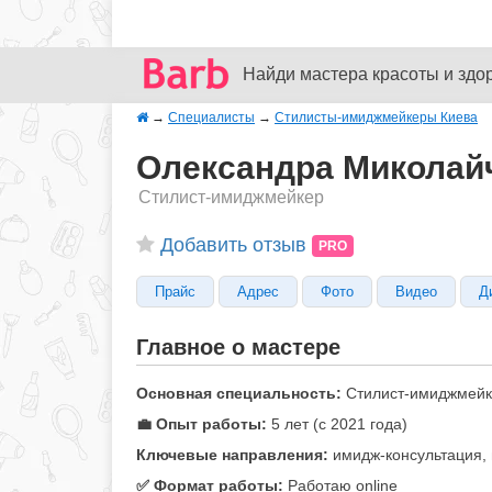
Найди мастера красоты и здо
→
Специалисты
→
Стилисты-имиджмейкеры Киева
Олександра Миколайч
Стилист-имиджмейкер
Добавить отзыв
PRO
Прайс
Адрес
Фото
Видео
Д
Главное о мастере
Основная специальность:
Стилист-имиджмей
💼 Опыт работы:
5 лет (с 2021 года)
Ключевые направления:
имидж-консультация, 
✅️ Формат работы:
Работаю online