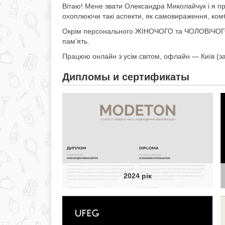
Вітаю! Мене звати Олександра Миколайчук і я п
охоплюючи такі аспекти, як самовираження, комб
Окрім персонального ЖІНОЧОГО та ЧОЛОВІЧОГО ст
памʼять.
Працюю онлайн з усім світом, офлайн — Київ (за 
Дипломы и сертификаты
2024 рік