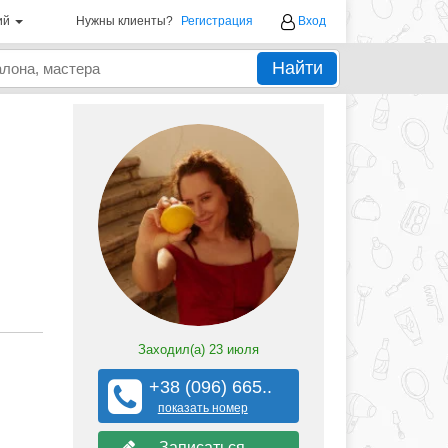
ий
Нужны клиенты?
Регистрация
Вход
Найти
Заходил(а)
23 июля
+38 (096) 665..
показать номер
Записаться