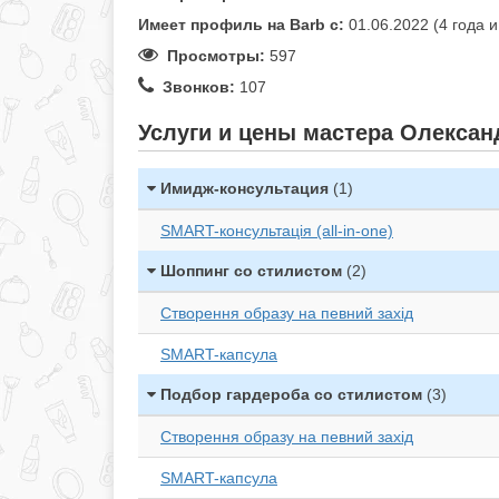
Имеет профиль на Barb c:
01.06.2022 (4 года 
Просмотры:
597
Звонков:
107
Услуги и цены мастера Олексан
Имидж-консультация
(1)
SMART-консультація (all-in-one)
Шоппинг со стилистом
(2)
Створення образу на певний захід
SMART-капсула
Подбор гардероба со стилистом
(3)
Створення образу на певний захід
SMART-капсула