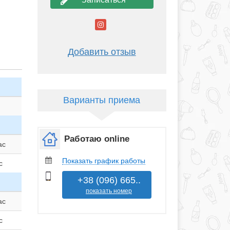
Добавить отзыв
Варианты приема
Работаю online
ас
Показать график работы
с
+38 (096) 665..
показать номер
ас
с