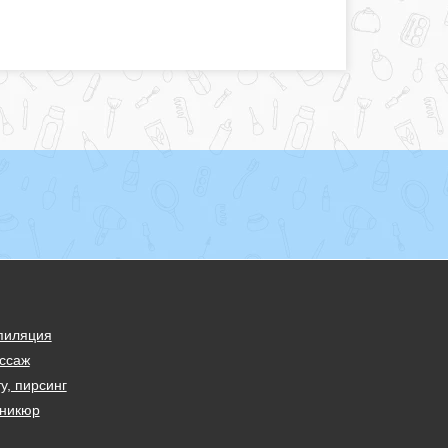
пиляция
ссаж
у, пирсинг
никюр