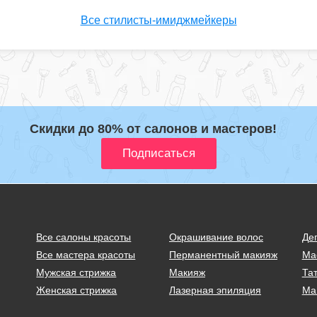
Все стилисты-имиджмейкеры
Скидки до 80% от салонов и мастеров!
Все салоны красоты
Окрашивание волос
Де
Все мастера красоты
Перманентный макияж
Ма
Мужская стрижка
Макияж
Тат
Женская стрижка
Лазерная эпиляция
Ма