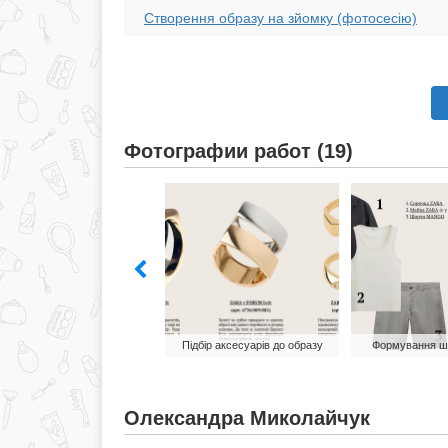
Створення образу на зйомку (фотосесію)
Фотографии работ (19)
Ukrainian Fashion Week FW
26-27
Підбір аксесуарів до образу
Формування шо
Олександра Миколайчук