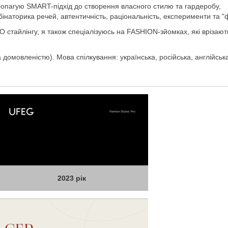
ропагую SMART-підхід до створення власного стилю та гардеробу,
інаторика речей, автентичність, раціональність, експерименти та "
айлінгу, я також спеціалізуюсь на FASHION-зйомках, які врізают
домовленістю). Мова спілкування: українська, російська, англійськ
2023 рік