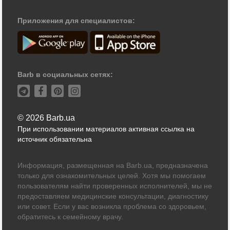
Приложения для специалистов:
Barb в социальных сетях:
© 2026 Barb.ua
При использовании материалов активная ссылка на
источник обязательна
Информация, размещенная на Barb.ua, предназначена
только для ознакомительных целей. Хотя мы помогаем
пользователям найти проверенных исполнителей, мы не
предоставляем медицинские консультации, диагностику
или совет. Если у вас возникла проблема со здоровьем,
обратитесь к семейному врачу.