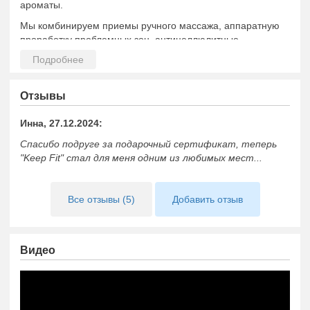
ароматы.
Мы комбинируем приемы ручного массажа, аппаратную
проработку проблемных зон, антицеллюлитные,
лифтинговые, пилинговые обертывания на специальных
термо-препаратах, прессотерапию, составляя
индивидуальные комплексы по проблеме, с которой
пришел к нам клиент.
Отзывы
В нашем прайсе – виски-пеленания Aromaderm, обще-
Инна, 27.12.2024:
оздоровительный и вакуумно-роликовый массаж.
Спасибо подруге за подарочный сертификат, теперь
"Keep Fit" стал для меня одним из любимых мест...
Все отзывы (5)
Добавить отзыв
Видео
https://www.youtube.com/embed/3Y95BILWzLI