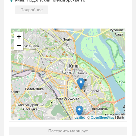
Подробнее
+
−
Leaflet
| ©
OpenStreetMap
| Barb
Построить маршрут