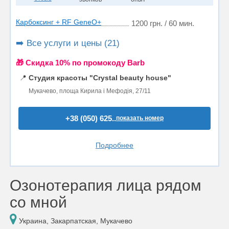
Карбоксинг + RF GeneO+
1200 грн. / 60 мин.
➡️ Все услуги и цены (21)
🎁 Cкидка 10% по промокоду Barb
📍
Студия красоты "Crystal beauty house"
Мукачево, площа Кирила і Мефодія, 27/11
+38 (050) 625..
показать номер
Подробнее
Озонотерапия лица рядом
со мной
Украина, Закарпатская, Мукачево