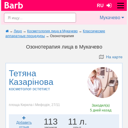
RU
Мукачево
→
Лицо
→
Косметология лица в Мукачево
→
Классические
аппаратные процедуры
→
Озонотерапия
Озонотерапия лица в Мукачево
На карте
Тетяна
Казарінова
косметолог-эстетист
площа Кирила і Мефодія, 27/11
Заходил(а)
5 дней назад
113
11 л.
Добавить
отзыв
звонков
опыт