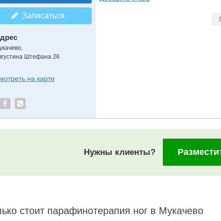
Записаться
дрес
укачево
,
вгустина Штефана 26
мотреть на карте
Размести
Нужны клиенты?
ько стоит парафинотерапия ног в Мукачево