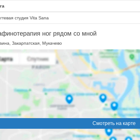
га
гтевая студия Vita Sana
афинотерапия ног рядом со мной
аина, Закарпатская, Мукачево
Смотреть на карте