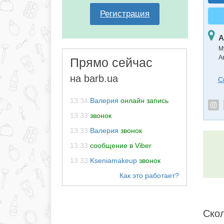
Регистрация
А
М
А
Прямо сейчас
на barb.ua
С
13:34
Валерия
онлайн запись
13:33
звонок
13:33
Валерия
звонок
13:33
сообщение в Viber
13:33
Kseniamakeup
звонок
Скол