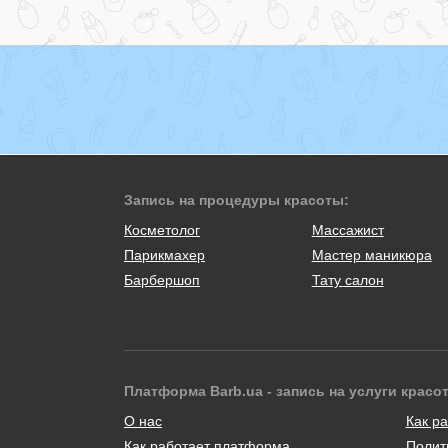
Запись на процедуры красоты:
Косметолог
Массажист
Парикмахер
Мастер маникюра
Барбершоп
Тату салон
Платформа Barb.ua - запись на услуги красо
О нас
Как ра
Как работает платформа
Полит