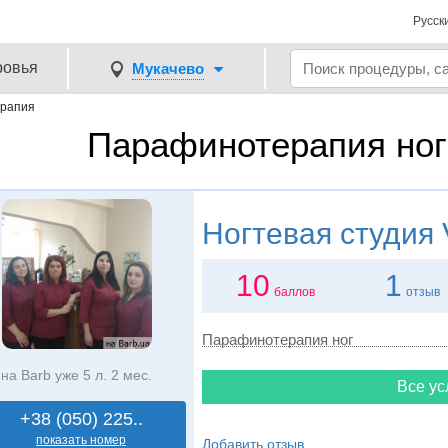
Русск
ровья
Мукачево
рапия
Парафинотерапия ног
Ногтевая студия
10
1
баллов
отзыв
Парафинотерапия ног
на Barb уже 5 л. 2 мес.
Все ус
+38 (050) 225..
показать номер
Добавить отзыв