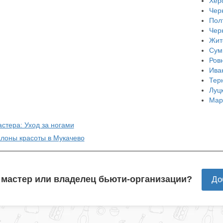
Хер
Чер
Пол
Чер
Жит
Сум
Ров
Ива
Тер
Луц
Мар
стера: Уход за ногами
алоны красоты в Мукачево
 мастер или владелец бьюти-организации?
До