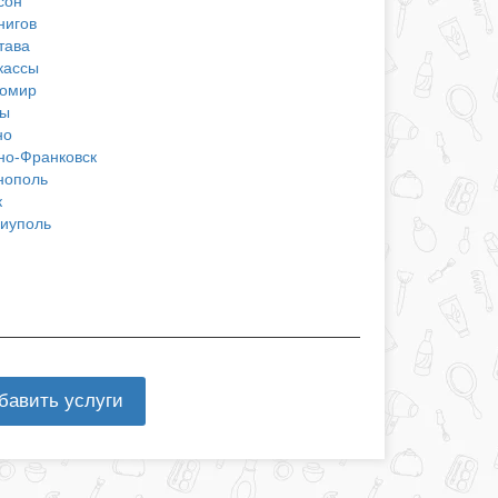
сон
нигов
тава
кассы
омир
ы
но
но-Франковск
нополь
к
иуполь
бавить услуги