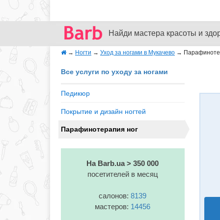
Найди мастера красоты и здо
→
Ногти
→
Уход за ногами в Мукачево
→
Парафиноте
Все услуги по уходу за ногами
Педикюр
Покрытие и дизайн ногтей
Парафинотерапия ног
На Barb.ua > 350 000
посетителей в месяц
салонов:
8139
мастеров:
14456