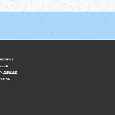
пиляция
ссаж
у, пирсинг
никюр