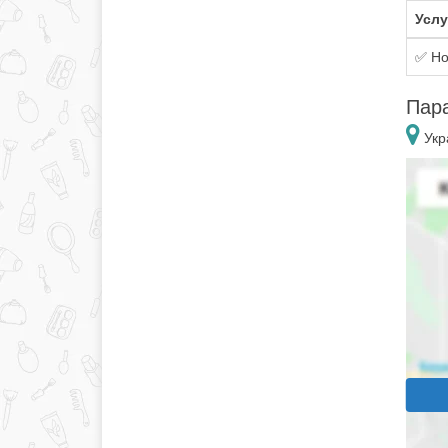
Услу
✅ Но
Пар
Укр