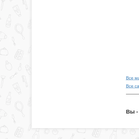
Все ма
Все с
Вы -