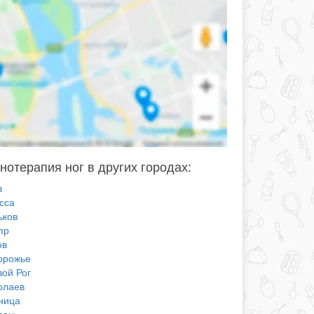
отерапия ног в других городах:
в
сса
ьков
пр
ов
орожье
вой Рог
олаев
ница