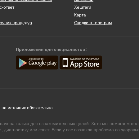
с-ответ
Хештеги
Карта
очник процедур
Скидки в телеграм
Приложения для специалистов:
 на источник обязательна
начена только для ознакомительных целей. Хотя мы помогаем пол
 диагностику или совет. Если у вас возникла проблема со здоровье