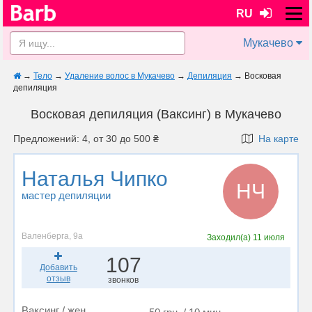
RU
Мукачево
→
Тело
→
Удаление волос в Мукачево
→
Депиляция
→
Восковая
депиляция
Восковая депиляция (Ваксинг) в Мукачево
Предложений: 4, от 30 до 500 ₴
На карте
Наталья Чипко
НЧ
мастер депиляции
Валенберга, 9а
Заходил(а)
11 июля
107
Добавить
отзыв
звонков
Ваксинг / жен.