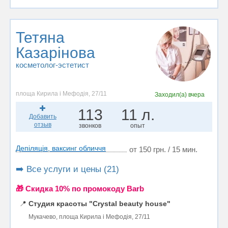
Тетяна
Казарінова
косметолог-эстетист
площа Кирила і Мефодія, 27/11
Заходил(а)
вчера
113
11 л.
Добавить
отзыв
звонков
опыт
Депіляція, ваксинг обличчя
от 150 грн. / 15 мин.
➡️ Все услуги и цены (21)
🎁 Cкидка 10% по промокоду Barb
📍
Студия красоты "Crystal beauty house"
Мукачево, площа Кирила і Мефодія, 27/11