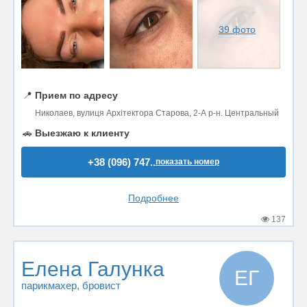
39 фото
📍
Прием по адресу
Николаев, вулиця Архітектора Старова, 2-А р-н. Центральный
🚗
Выезжаю к клиенту
+38 (096) 747..
показать номер
Подробнее
137
Елена Галунка
ЕГ
парикмахер
, бровист