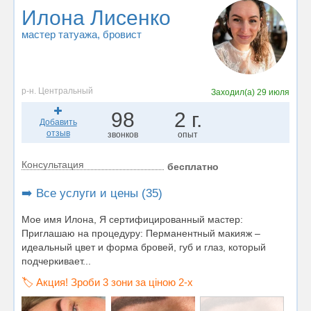
Илона Лисенко
мастер татуажа
, бровист
р-н. Центральный
Заходил(а)
29 июля
98
2 г.
Добавить
отзыв
звонков
опыт
Консультация
бесплатно
➡️ Все услуги и цены (35)
Мое имя Илона, Я сертифицированный мастер:
Приглашаю на процедуру: Перманентный макияж –
идеальный цвет и форма бровей, губ и глаз, который
подчеркивает...
🏷️ Акция! Зроби 3 зони за ціною 2-х