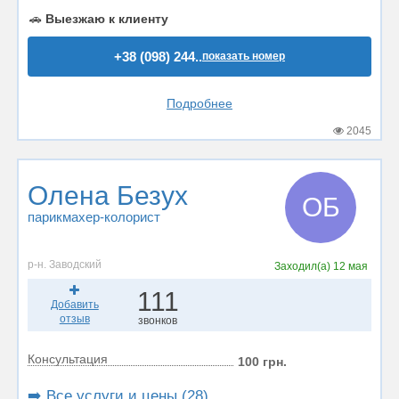
🚗
Выезжаю к клиенту
+38 (098) 244..
показать номер
Подробнее
2045
Олена Безух
ОБ
парикмахер-колорист
р-н. Заводский
Заходил(а)
12 мая
111
Добавить
отзыв
звонков
Консультация
100 грн.
➡️ Все услуги и цены (28)