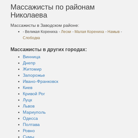
Массажисты по районам
Николаева
Массажисты в Заводском районе:
- Великая Корениха
-
Лески
-
Малая Корениха
-
Намыв
-
Слободка
Массажисты в других городах:
Винница
Днепр
Житомир
Запорожье
Ивано-Франковск
Киев
Кривой Рог
Луцк
Львов
Мариуполь
Одесса
Полтава
Ровно
Сумы