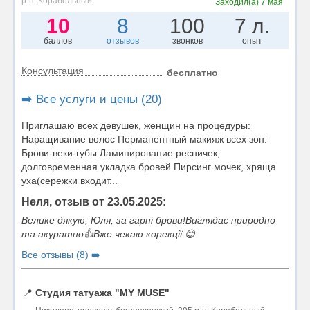
р-н. Корабельный
Заходил(а)
7 мая
10
8
100
7 л.
баллов
отзывов
звонков
опыт
Консультация
бесплатно
➡️ Все услуги и цены (20)
Приглашаю всех девушек, женщин на процедуры:
Наращивание волос Перманентный макияж всех зон:
Брови-веки-губы Ламинирование ресничек,
долговременная укладка бровей Пирсинг мочек, хряща
уха(сережки входит...
Неля, отзыв от 23.05.2025:
Велике дякую, Юля, за гарні брови!Виглядає природно
та акуратно👍Вже чекаю корекції 😊
Все отзывы (8) ➡️
📍
Студия татуажа "MY MUSE"