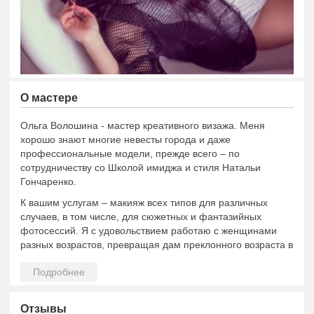
О мастере
Ольга Волошина - мастер креативного визажа. Меня
хорошо знают многие невесты города и даже
профессиональные модели, прежде всего – по
сотрудничеству со Школой имиджа и стиля Натальи
Гончаренко.
К вашим услугам – макияж всех типов для различных
случаев, в том числе, для сюжетных и фантазийных
фотосессий. Я с удовольствием работаю с женщинами
разных возрастов, превращая дам преклонного возраста в
интересных соблазнительных женщин, а юных девушек с
«обычной» внешностью – в барышень с ярким
потенциалом.
Вы можете поручить мне полное создание обновленной
Отзывы