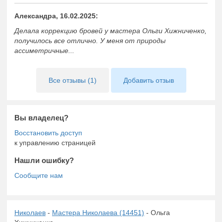
вас накануне важного мероприятия, свидания или работы
над портфолио, включая архитектуру бровей и стильную
Александра, 16.02.2025:
укладку.
Делала коррекцию бровей у мастера Ольги Хижниченко,
получилось все отлично. У меня от природы
ассиметричные...
Все отзывы (1)
Добавить отзыв
Вы владелец?
к управлению страницей
Нашли ошибку?
Николаев
-
Мастера Николаева (14451)
- Ольга